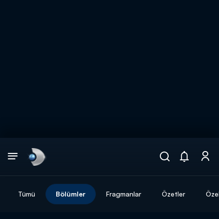
Arama
muhteşem ikili
ARAMA SONUÇLARI
Tümü
Bölümler
Fragmanlar
Özetler
Özel
DİĞER SONUÇLAR