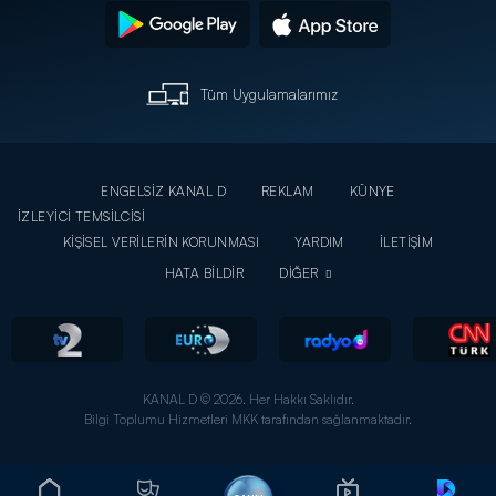
Tüm Uygulamalarımız
ENGELSİZ KANAL D
REKLAM
KÜNYE
İZLEYİCİ TEMSİLCİSİ
KİŞİSEL VERİLERİN KORUNMASI
YARDIM
İLETİŞİM
HATA BİLDİR
DİĞER
KANAL D © 2026. Her Hakkı Saklıdır.
Bilgi Toplumu Hizmetleri MKK tarafından sağlanmaktadır.