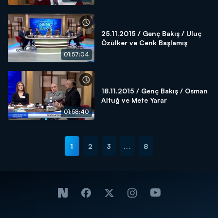
25.11.2015 / Genç Bakış / Uluç
Özülker ve Cenk Başlamış
01:57:04
18.11.2015 / Genç Bakış / Osman
Altuğ ve Mete Yarar
01:58:40
1
2
3
...
8