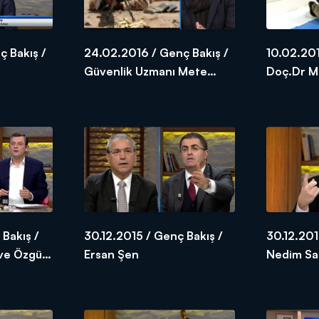
 Bakış /
24.02.2016 / Genç Bakış /
10.02.201
Güvenlik Uzmanı Mete
Doç.Dr Mu
Yarar
 Bakış /
30.12.2015 / Genç Bakış /
30.12.201
 ve Özgür
Ersan Şen
Nedim S