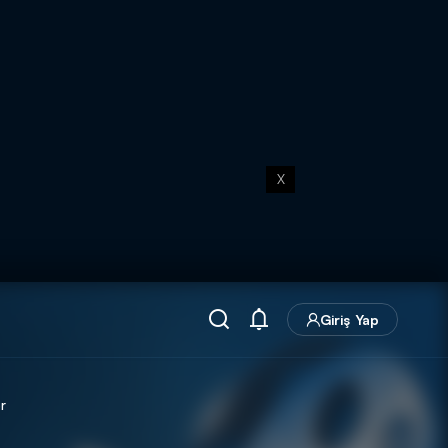
X
Giriş Yap
r