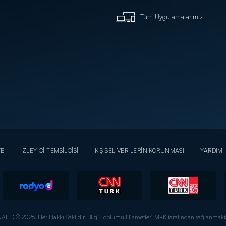
Tüm Uygulamalarımız
YE
İZLEYİCİ TEMSİLCİSİ
KİŞİSEL VERİLERİN KORUNMASI
YARDIM
AL D © 2026. Her Hakkı Saklıdır.
Bilgi Toplumu Hizmetleri MKK tarafından sağlanmakta