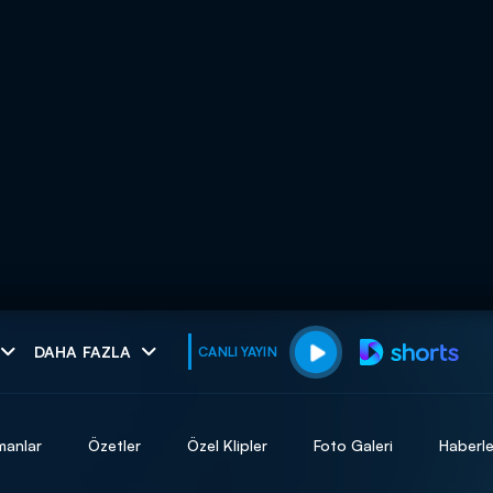
muhteşem ikili
DAHA FAZLA
CANLI YAYIN
I
manlar
Özetler
Özel Klipler
Foto Galeri
Haberle