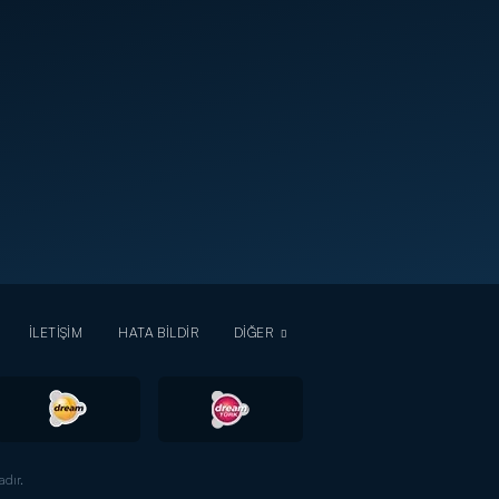
İLETİŞİM
HATA BİLDİR
DİĞER
dır.