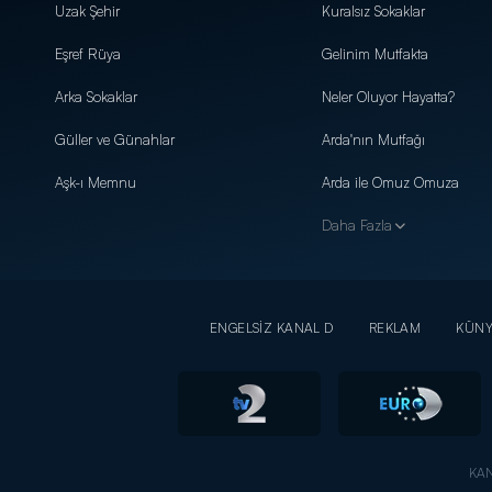
Uzak Şehir
Kuralsız Sokaklar
Eşref Rüya
Gelinim Mutfakta
Arka Sokaklar
Neler Oluyor Hayatta?
Güller ve Günahlar
Arda'nın Mutfağı
Aşk-ı Memnu
Arda ile Omuz Omuza
Daha Fazla
ENGELSİZ KANAL D
REKLAM
KÜN
KAN