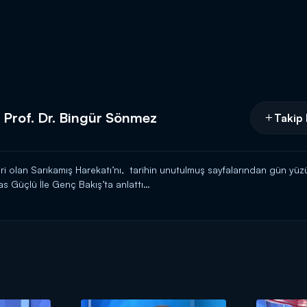
 Prof. Dr. Bingür Sönmez
Takip 
ri olan Sarıkamış Harekatı’nı, tarihin unutulmuş sayfalarından gün yüzü
 Güçlü İle Genç Bakış’ta anlattı…
n başladı? 90 bin asker söylendiği gibi tek kurşun atmadan donarak mı
Cephesi açılmak zorunda mıydı? Sarıkamış harekatı tarihin seyrini nasıl