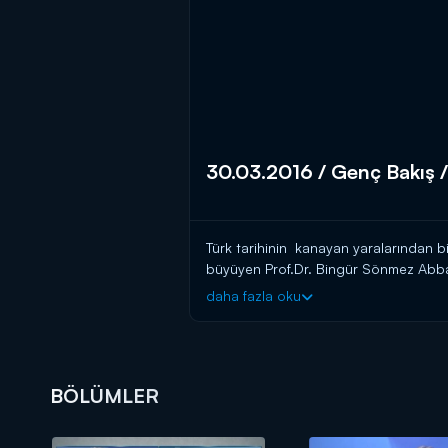
30.03.2016 / Genç Bakış /
Türk tarihinin kanayan yaralarından bi
büyüyen Prof.Dr. Bingür Sönmez Abbas
daha fazla oku
Sarıkamış’ta neler oldu? Harekat niçi
yenilgide ne kadar payı vardı? Kafkas 
BÖLÜMLER