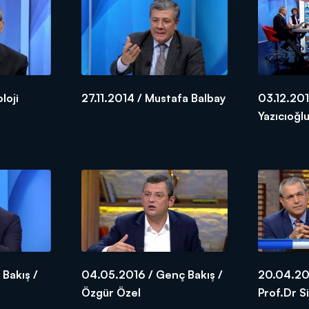
loji
27.11.2014 / Mustafa Balbay
03.12.201
Yazıcıoğl
 Bakış /
04.05.2016 / Genç Bakış /
20.04.201
Özgür Özel
Prof.Dr 