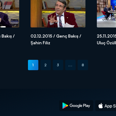
 Bakış /
02.12.2015 / Genç Bakış /
25.11.201
Şahin Filiz
Uluç Özü
Başlamış
1
2
3
...
8