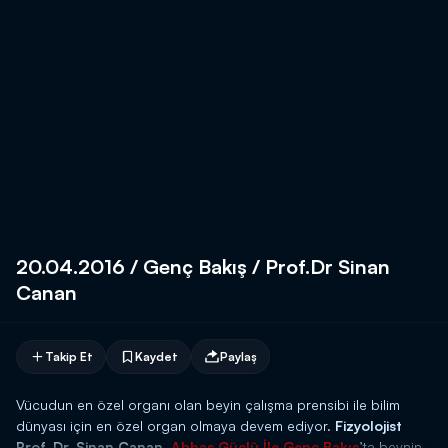
20.04.2016 / Genç Bakış / Prof.Dr Sinan
Canan
Takip Et
Kaydet
Paylaş
Vücudun en özel organı olan beyin çalışma prensibi ile bilim
dünyası için en özel organ olmaya devem ediyor.
Fizyolojist
Prof. Dr. Sinan Canan
,
Abbas Güçlü İle Genç Bakış
’ta beynin