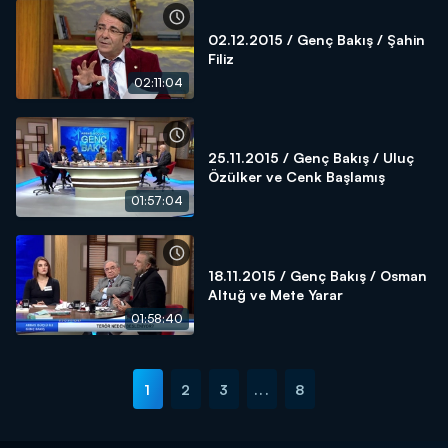
02.12.2015 / Genç Bakış / Şahin
Filiz
02:11:04
25.11.2015 / Genç Bakış / Uluç
Özülker ve Cenk Başlamış
01:57:04
18.11.2015 / Genç Bakış / Osman
Altuğ ve Mete Yarar
01:58:40
1
2
3
...
8