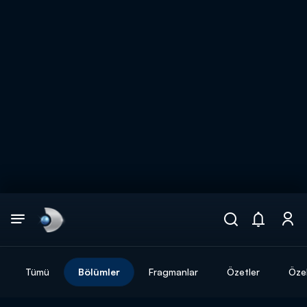
Arama
muhteşem ikili
ARAMA SONUÇLARI
Tümü
Bölümler
Fragmanlar
Özetler
Özel
DİĞER SONUÇLAR