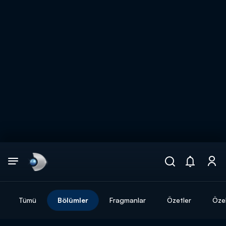
Arama
muhteşem ikili
ARAMA SONUÇLARI
Tümü
Bölümler
Fragmanlar
Özetler
Özel
DİĞER SONUÇLAR