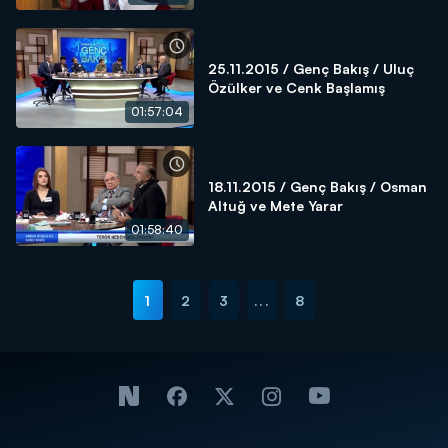
25.11.2015 / Genç Bakış / Uluç
Özülker ve Cenk Başlamış
01:57:04
18.11.2015 / Genç Bakış / Osman
Altuğ ve Mete Yarar
01:58:40
1
2
3
...
8