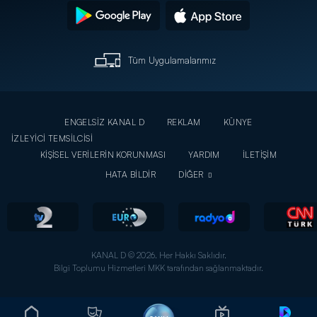
Tüm Uygulamalarımız
ENGELSİZ KANAL D
REKLAM
KÜNYE
İZLEYİCİ TEMSİLCİSİ
KİŞİSEL VERİLERİN KORUNMASI
YARDIM
İLETİŞİM
HATA BİLDİR
DİĞER
KANAL D © 2026. Her Hakkı Saklıdır.
Bilgi Toplumu Hizmetleri MKK tarafından sağlanmaktadır.