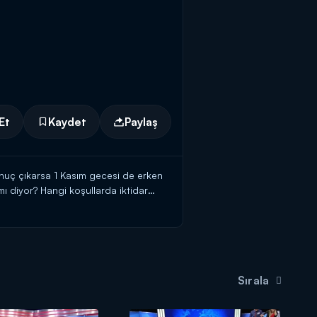
Et
Kaydet
Paylaş
nuç çıkarsa 1 Kasım gecesi de erken
ı diyor? Hangi koşullarda iktidar
Sırala