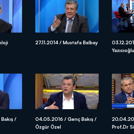
loji
27.11.2014 / Mustafa Balbay
03.12.201
Yazıcıoğl
 Bakış /
04.05.2016 / Genç Bakış /
20.04.201
Özgür Özel
Prof.Dr 