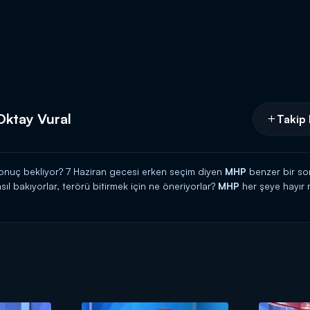
 Oktay Vural
Takip 
sonuç bekliyor? 7 Haziran gecesi erken seçim diyen
MHP
benzer bir so
l bakıyorlar, terörü bitirmek için ne öneriyorlar?
MHP
her şeye hayır m
P
tabanı için müstakbel ortak
Ak Parti
mi yoksa
CHP
mi?