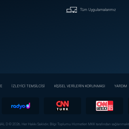
Tüm Uygulamalarımız
YE
İZLEYİCİ TEMSİLCİSİ
KİŞİSEL VERİLERİN KORUNMASI
YARDIM
AL D © 2026. Her Hakkı Saklıdır.
Bilgi Toplumu Hizmetleri MKK tarafından sağlanmakta