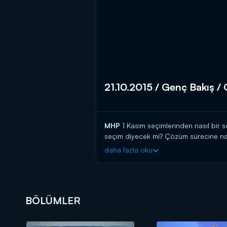
21.10.2015 / Genç Bakış /
MHP
1 Kasım seçimlerinden nasıl bir 
seçim diyecek mi? Çözüm sürecine nası
ortağı olur? Kırmızı çizgileri neler?
MH
daha fazla oku
BÖLÜMLER