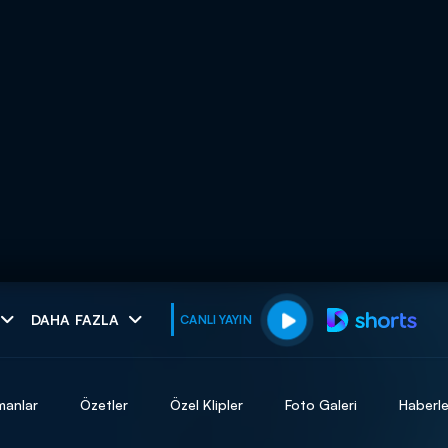
muhteşem ikili
DAHA FAZLA
CANLI YAYIN
I
manlar
Özetler
Özel Klipler
Foto Galeri
Haberle