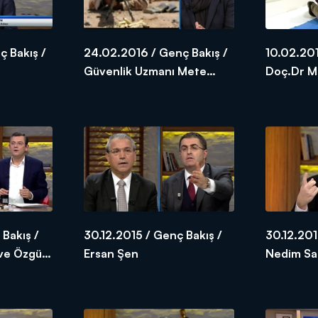
 Bakış /
24.02.2016 / Genç Bakış /
10.02.201
Güvenlik Uzmanı Mete
Doç.Dr Mu
Yarar
 Bakış /
30.12.2015 / Genç Bakış /
30.12.201
 ve Özgür
Ersan Şen
Nedim S