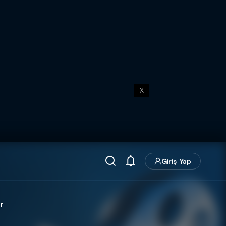
X
Giriş Yap
r