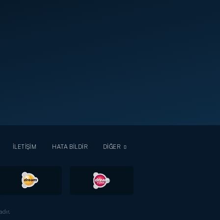
İLETİŞİM
HATA BİLDİR
DİĞER
dır.