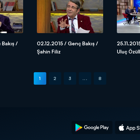
 Bakış /
02.12.2015 / Genç Bakış /
25.11.201
Şahin Filiz
Uluç Özü
Başlamış
1
2
3
...
8