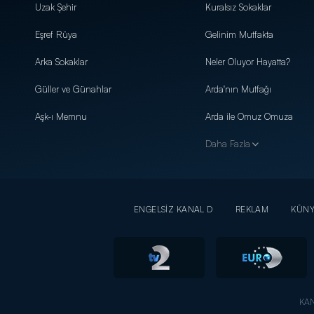
Uzak Şehir
Kuralsız Sokaklar
Eşref Rüya
Gelinim Mutfakta
Arka Sokaklar
Neler Oluyor Hayatta?
Güller ve Günahlar
Arda'nın Mutfağı
Aşk-ı Memnu
Arda ile Omuz Omuza
Daha Fazla
ENGELSİZ KANAL D
REKLAM
KÜN
KAN