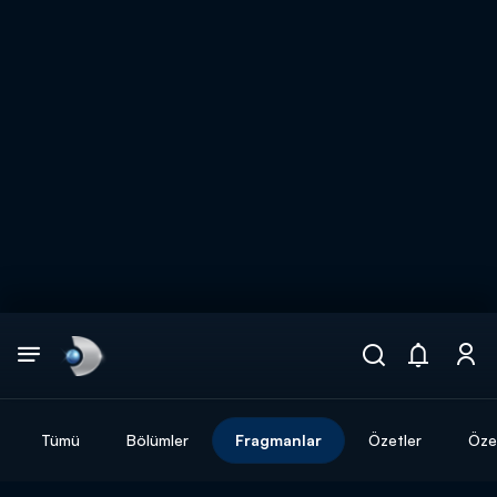
Arama
muhteşem ikili
ARAMA SONUÇLARI
Tümü
Bölümler
Fragmanlar
Özetler
Özel
DİĞER SONUÇLAR