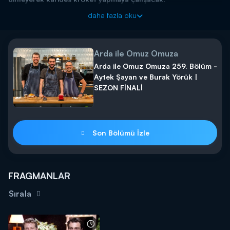
Ünlü isimlerin, Arda Türkmen’in yardımıyla mutfak
daha fazla oku
performanslarını sergilediği program Arda ile Omuz Omuza
yeni bölümü ile pazar günü saat 13.45’te Kanal D’de…
Arda ile Omuz Omuza
Arda ile Omuz Omuza 259. Bölüm -
Aytek Şayan ve Burak Yörük |
SEZON FİNALİ
Son Bölümü İzle
FRAGMANLAR
Sırala