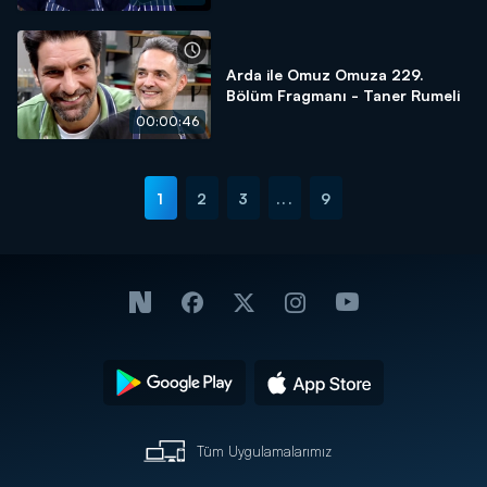
Arda ile Omuz Omuza 229.
Bölüm Fragmanı - Taner Rumeli
00:00:46
1
2
3
...
9
Tüm Uygulamalarımız