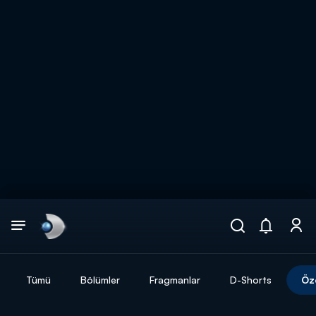
Arama
muhteşem ikili
ARAMA SONUÇLARI
Tümü
Bölümler
Fragmanlar
D-Shorts
Öz
DİĞER SONUÇLAR