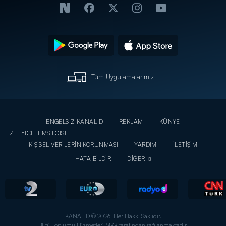
Tüm Uygulamalarımız
ENGELSİZ KANAL D
REKLAM
KÜNYE
İZLEYİCİ TEMSİLCİSİ
KİŞİSEL VERİLERİN KORUNMASI
YARDIM
İLETİŞİM
HATA BİLDİR
DİĞER
KANAL D © 2026. Her Hakkı Saklıdır.
Bilgi Toplumu Hizmetleri MKK tarafından sağlanmaktadır.