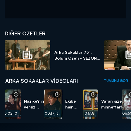
DİĞER ÖZETLER
Arka Sokaklar 751.
Bölüm Özeti - SEZON...
ARKA SOKAKLAR VIDEOLARI
TÜMÜNÜ GÖR
Nazike'nin
Ekibe
Vatan size
yersiz
hain
minnettar!
isteği...
pusu...
00:02:10
00:17:13
00:03:58
00:06:5