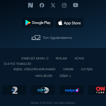
Tüm Uygulamalarımız
ENGELSİZ KANAL D
REKLAM
KÜNYE
İZLEYİCİ TEMSİLCİSİ
KİŞİSEL VERİLERİN KORUNMASI
YARDIM
İLETİŞİM
HATA BİLDİR
DİĞER
KANAL D © 2026. Her Hakkı Saklıdır.