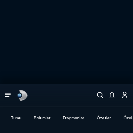
Arama
muhteşem ikili
ARAMA SONUÇLARI
Tümü
Bölümler
Fragmanlar
Özetler
Özel 
DİĞER SONUÇLAR