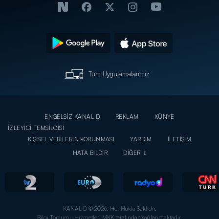
Tüm Uygulamalarımız
ENGELSİZ KANAL D
REKLAM
KÜNYE
İZLEYİCİ TEMSİLCİSİ
KİŞİSEL VERİLERİN KORUNMASI
YARDIM
İLETİŞİM
HATA BİLDİR
DİĞER
KANAL D © 2026. Her Hakkı Saklıdır.
Bilgi Toplumu Hizmetleri MKK tarafından sağlanmaktadır.