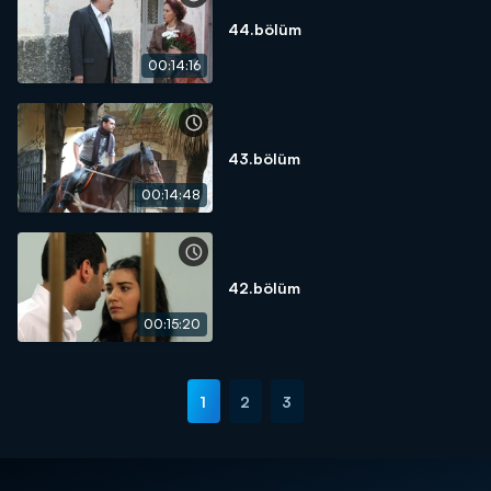
44.bölüm
00:14:16
43.bölüm
00:14:48
42.bölüm
00:15:20
1
2
3