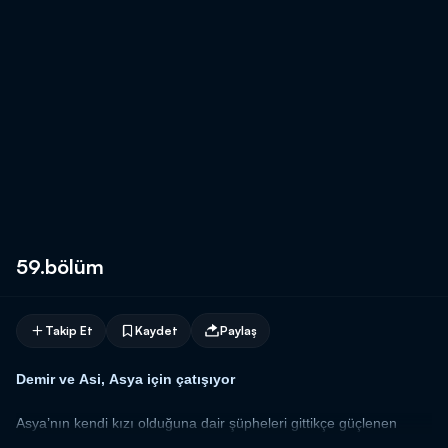
59.bölüm
Takip Et
Kaydet
Paylaş
Demir ve Asi, Asya için çatışıyor
Asya’nın kendi kızı olduğuna dair şüpheleri gittikçe güçlenen
Demir, gerçeği Asi’den duymak için baskı yapar. Asi’nin bu