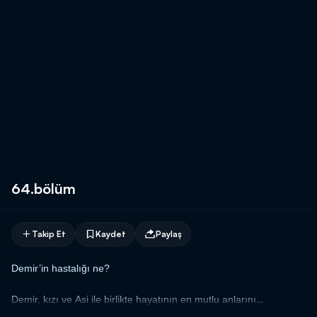
64.bölüm
Takip Et
Kaydet
Paylaş
Demir’in hastalığı ne?
Demir, kızı ve Asi ile birlikte hayatının en mutlu anlarını
yaşamaktadır. İlk kez bir aile olmanın mutluluğuyla denize