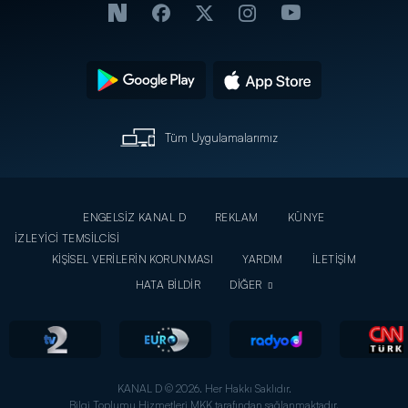
Tüm Uygulamalarımız
ENGELSİZ KANAL D
REKLAM
KÜNYE
İZLEYİCİ TEMSİLCİSİ
KİŞİSEL VERİLERİN KORUNMASI
YARDIM
İLETİŞİM
HATA BİLDİR
DİĞER
KANAL D © 2026. Her Hakkı Saklıdır.
Bilgi Toplumu Hizmetleri MKK tarafından sağlanmaktadır.