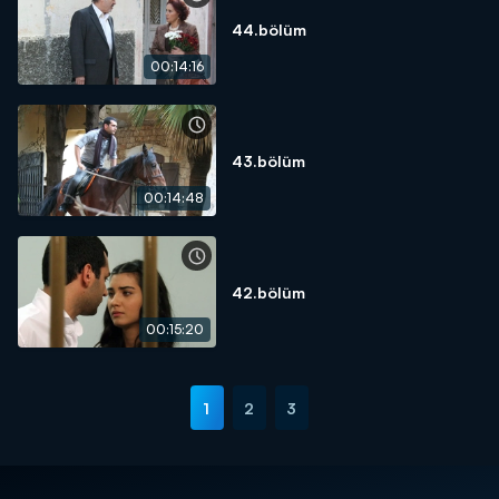
44.bölüm
00:14:16
43.bölüm
00:14:48
42.bölüm
00:15:20
1
2
3