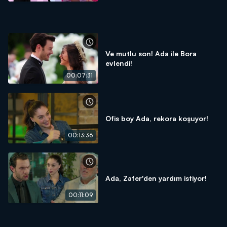
Ve mutlu son! Ada ile Bora
evlendi!
00:07:31
Ofis boy Ada, rekora koşuyor!
00:13:36
Ada, Zafer'den yardım istiyor!
00:11:09