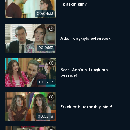
İlk aşkın kim?
00:04:33
Ada, ilk aşkıyla evlenecek!
00:05:31
Bora, Ada'nın ilk aşkının
peşinde!
00:12:17
Erkekler bluetooth gibidir!
00:02:18