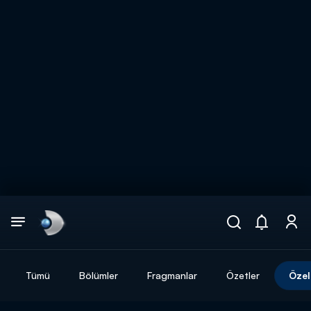
Arama
muhteşem ikili
ARAMA SONUÇLARI
Tümü
Bölümler
Fragmanlar
Özetler
Özel
DİĞER SONUÇLAR