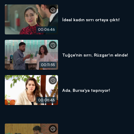
İdeal kadın sırrı ortaya çıktı!
00:06:46
Tuğçe'nin sırrı, Rüzgar'ın elinde!
00:11:55
Ada, Bursa'ya taşınıyor!
00:06:46