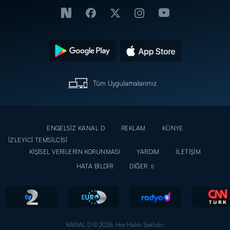
Tüm Uygulamalarımız
ENGELSİZ KANAL D
REKLAM
KÜNYE
İZLEYİCİ TEMSİLCİSİ
KİŞİSEL VERİLERİN KORUNMASI
YARDIM
İLETİŞİM
HATA BİLDİR
DİĞER
KANAL D © 2026. Her Hakkı Saklıdır.