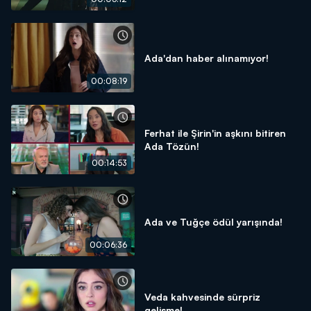
Ada'dan haber alınamıyor!
00:08:19
Ferhat ile Şirin'in aşkını bitiren
Ada Tözün!
00:14:53
Ada ve Tuğçe ödül yarışında!
00:06:36
Veda kahvesinde sürpriz
gelişme!