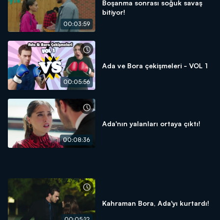
Boşanma sonrası soğuk savaş
bitiyor!
00:03:59
Ada ve Bora çekişmeleri - VOL 1
00:05:56
Ada'nın yalanları ortaya çıktı!
00:08:36
Kahraman Bora, Ada'yı kurtardı!
00:05:12