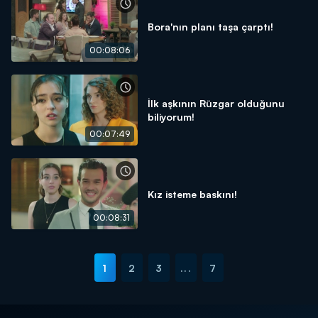
Bora'nın planı taşa çarptı!
00:08:06
İlk aşkının Rüzgar olduğunu
biliyorum!
00:07:49
Kız isteme baskını!
00:08:31
1
2
3
...
7