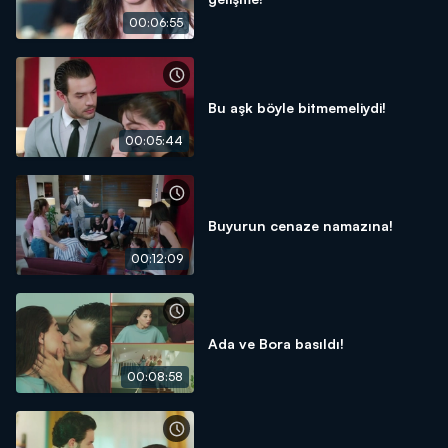
00:06:55
Bu aşk böyle bitmemeliydi!
00:05:44
Buyurun cenaze namazına!
00:12:09
Ada ve Bora basıldı!
00:08:58