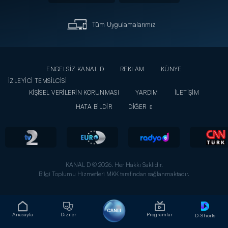
Tüm Uygulamalarımız
ENGELSİZ KANAL D
REKLAM
KÜNYE
İZLEYİCİ TEMSİLCİSİ
KİŞİSEL VERİLERİN KORUNMASI
YARDIM
İLETİŞİM
HATA BİLDİR
DİĞER
KANAL D © 2026. Her Hakkı Saklıdır.
Bilgi Toplumu Hizmetleri MKK tarafından sağlanmaktadır.
CANLI
Anasayfa
Diziler
Programlar
D-Shorts