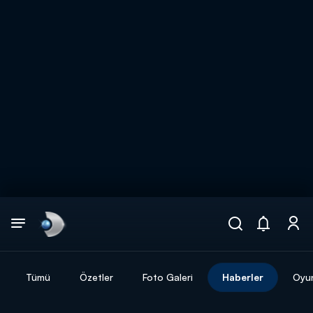
Arama
muhteşem ikili
ARAMA SONUÇLARI
Tümü
Özetler
Foto Galeri
Haberler
Oyu
DİĞER SONUÇLAR