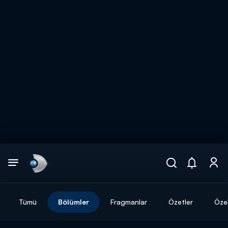
Arama
muhteşem ikili
ARAMA SONUÇLARI
Tümü
Bölümler
Fragmanlar
Özetler
Özel
DİĞER SONUÇLAR