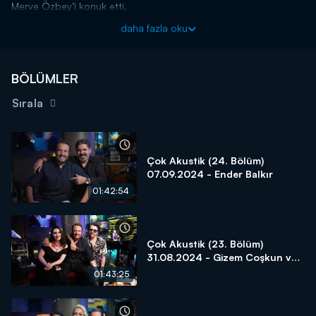
Merve Özbey’i konuk etti.
Merve Özbey ve Ümit Yaşar’ın konuk olduğu bu bölümde, her iki
daha fazla oku
sanatçının sevilen şarkılarının akustik yorumları izleyiciler ile
buluştu. İkilinin sahnedeki uyumu ve performansları ise keyifli
anlara sahne oldu.
BÖLÜMLER
Çok Akustik Kanal D'de!
Sırala
Çok Akustik (24. Bölüm)
07.09.2024 - Ender Balkır
01:42:54
Çok Akustik (23. Bölüm)
31.08.2024 - Gizem Coşkun ve
Ersay Üner
01:43:25