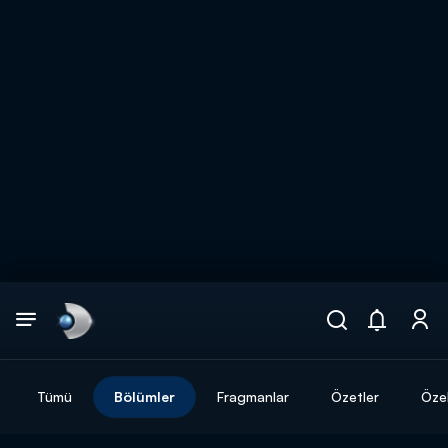
Arama
muhteşem ikili
ARAMA SONUÇLARI
Tümü
Bölümler
Fragmanlar
Özetler
Özel
DİĞER SONUÇLAR