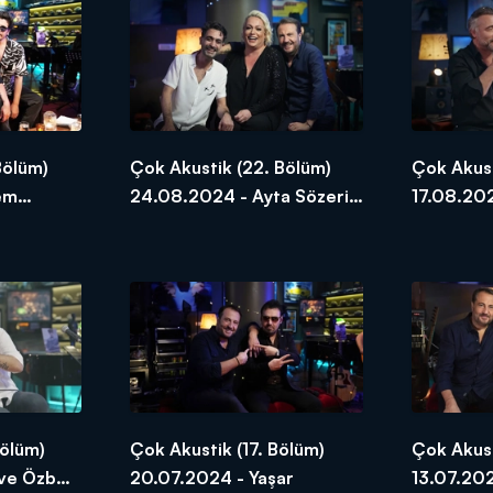
Bölüm)
Çok Akustik (22. Bölüm)
Çok Akust
em
24.08.2024 - Ayta Sözeri
17.08.20
Üner
ve Diren Polatoğulları
Kaynarca 
Bölüm)
Çok Akustik (17. Bölüm)
Çok Akust
ve Özbey
20.07.2024 - Yaşar
13.07.20