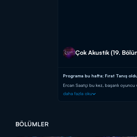
Çok Akustik (19. Bölü
Programa bu hafta; Fırat Tanış old
Ercan Saatçi bu kez, başarılı oyuncu ve
"Çiçekler Ekiliyor" ve "Sevda Kuşun Kan
daha fazla oku
sohbetiyle ekrana gelen “Çok Akustik”
Çok Akustik Kanal D'de!
BÖLÜMLER