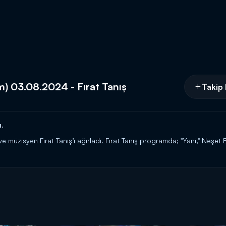
m) 03.08.2024 - Fırat Tanış
Takip 
u.
 müzisyen Fırat Tanış’ı ağırladı. Fırat Tanış programda; "Yani," Neşet E
adında" gibi şarkıları akustik bir performansla seslendirdi. Fırat Tanış’ı
 izleyicilere unutulmaz bir gece daha yaşattı.