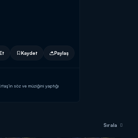
Et
Kaydet
Paylaş
rtaş’ın söz ve müziğini yaptığı
n eşsiz performansları ve keyifli
Sırala