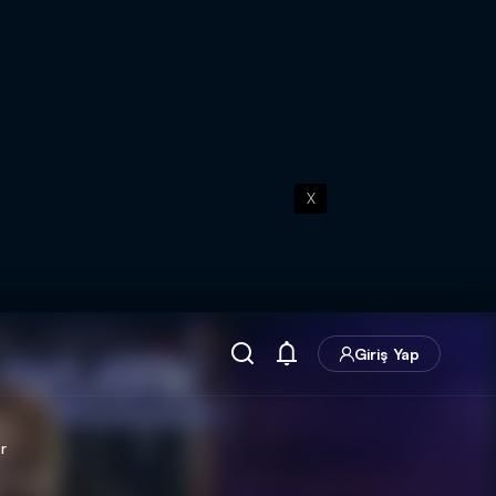
X
Giriş Yap
r