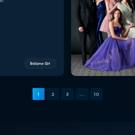
er.
Bölüme Git
1
2
3
...
10