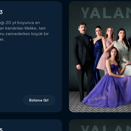
3
ığı 20 yıl boyunca en
dan kandırılan Melike, tam
unu zannederken büyük bir
er.
Bölüme Git
5