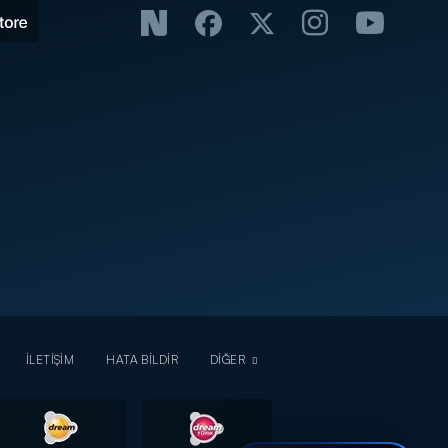
İLETİŞİM
HATA BİLDİR
DİĞER