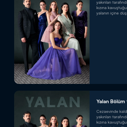
yakınları tarafın
kızına kavuştuğ
yalanın içine düş
Yalan Bölüm
Cezaevinde kald
yakınları tarafın
kızına kavuştuğ