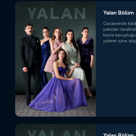
Yalan Bölüm 
Cezaevinde kald
yakınları tarafın
kızına kavuştuğ
yalanın içine düş
Yalan Bölüm 