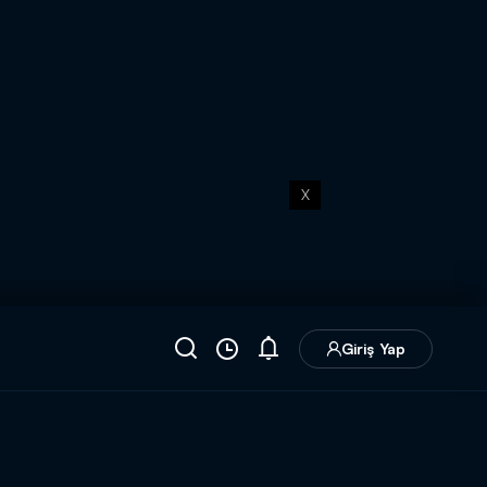
X
Giriş Yap