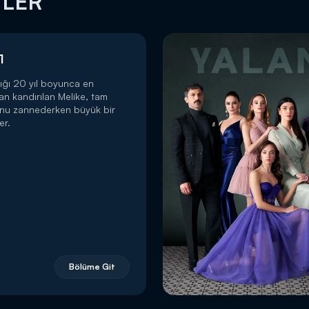
MLER
1
ığı 20 yıl boyunca en
dan kandırılan Melike, tam
unu zannederken büyük bir
er.
Bölüme Git