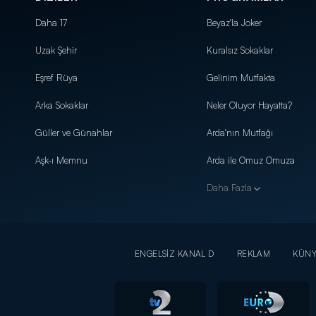
Daha 17
Beyaz'la Joker
Uzak Şehir
Kuralsız Sokaklar
Eşref Rüya
Gelinim Mutfakta
Arka Sokaklar
Neler Oluyor Hayatta?
Güller ve Günahlar
Arda'nın Mutfağı
Aşk-ı Memnu
Arda ile Omuz Omuza
Daha Fazla
ENGELSİZ KANAL D
REKLAM
KÜN