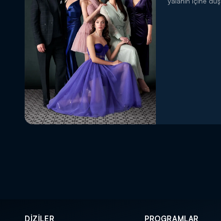
yalanın içine düş
DİZİLER
PROGRAMLAR