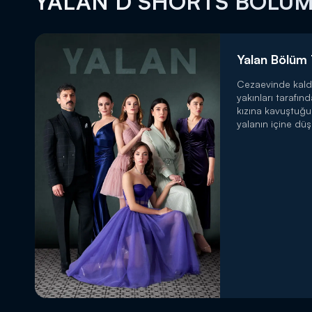
YALAN D SHORTS BÖLÜ
Yalan Bölüm 
Cezaevinde kald
yakınları tarafın
DİĞER SONUÇLAR
kızına kavuştuğ
yalanın içine düş