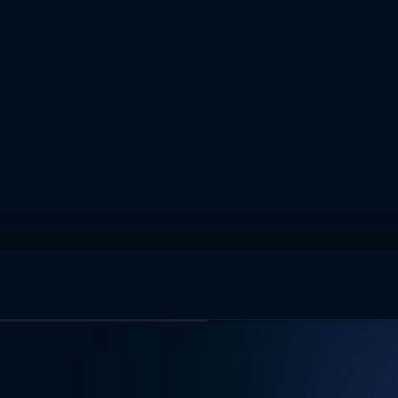
muhteşem ikili
I