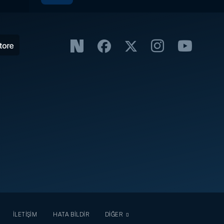
İLETİŞİM
HATA BİLDİR
DİĞER