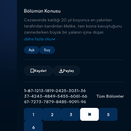
Bölümün Konusu
Cezaevinde kaldığı 20 yıl boyunca en yakınları
tarafından kandırılan Melike, tam kızına kavuştuğunu
zannederken büyük bir yalanın içine düşer.
daha fazla oku
Aşk
Suç
Kaydet
Paylaş
1-6
7-12
13-18
19-24
25-30
31-36
37-42
43-48
49-54
55-60
61-66
Tüm Bölümler
67-72
73-78
79-84
85-90
91-96
1
2
3
5
6