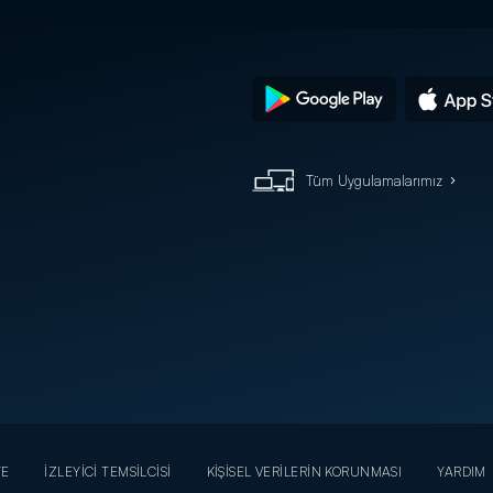
Tüm Uygulamalarımız
YE
İZLEYİCİ TEMSİLCİSİ
KİŞİSEL VERİLERİN KORUNMASI
YARDIM