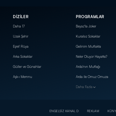
DİZİLER
PROGRAMLAR
Daha 17
Beyaz'la Joker
Uzak Şehir
Kuralsız Sokaklar
Eşref Rüya
Gelinim Mutfakta
Arka Sokaklar
Neler Oluyor Hayatta?
Güller ve Günahlar
Arda'nın Mutfağı
Aşk-ı Memnu
Arda ile Omuz Omuza
Daha Fazla
ENGELSİZ KANAL D
REKLAM
KÜN