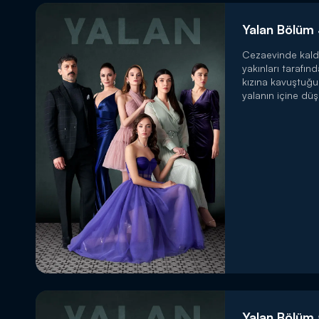
Yalan Bölüm 
Cezaevinde kald
yakınları tarafın
kızına kavuştuğ
yalanın içine düş
Yalan Bölüm 