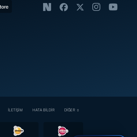
İLETİŞİM
HATA BİLDİR
DİĞER