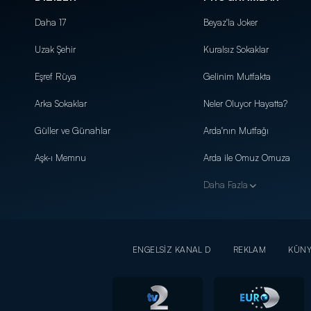
Daha 17
Beyaz'la Joker
Uzak Şehir
Kuralsız Sokaklar
Eşref Rüya
Gelinim Mutfakta
Arka Sokaklar
Neler Oluyor Hayatta?
Güller ve Günahlar
Arda'nın Mutfağı
Aşk-ı Memnu
Arda ile Omuz Omuza
Daha Fazla
ENGELSİZ KANAL D
REKLAM
KÜN