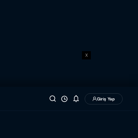
X
Giriş Yap