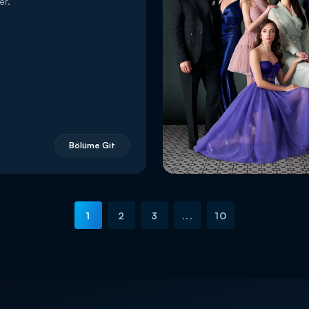
er.
Bölüme Git
1
2
3
...
10