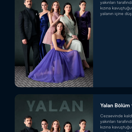
yakınları tarafın
kızına kavuştuğ
yalanın içine düş
Yalan Bölüm
Cezaevinde kald
yakınları tarafın
kızına kavuştuğ