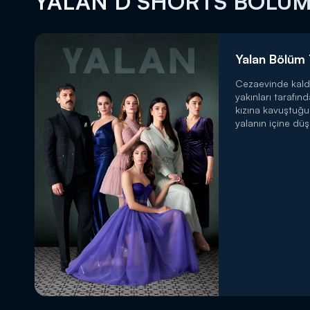
YALAN D SHORTS BÖLÜ
Yalan Bölüm 
Cezaevinde kald
yakınları tarafın
DİĞER SONUÇLAR
kızına kavuştuğ
yalanın içine düş