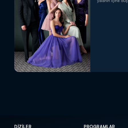
yalanın içine düş
DİZİLER
PROGRAMLAR