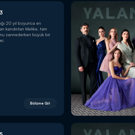
3
ığı 20 yıl boyunca en
dan kandırılan Melike, tam
unu zannederken büyük bir
er.
Bölüme Git
5