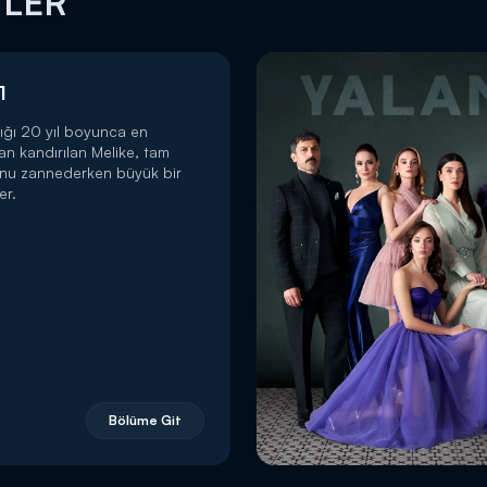
MLER
1
ığı 20 yıl boyunca en
dan kandırılan Melike, tam
unu zannederken büyük bir
er.
Bölüme Git