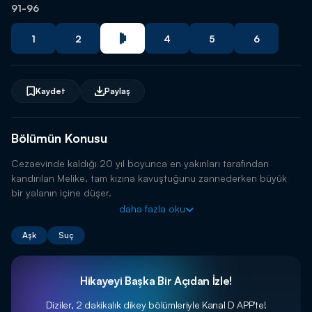
91-96
1
2
4
5
6
Kaydet
Paylaş
Bölümün Konusu
Cezaevinde kaldığı 20 yıl boyunca en yakınları tarafından
kandırılan Melike, tam kızına kavuştuğunu zannederken büyük
bir yalanın içine düşer.
daha fazla oku
Aşk
Suç
Hikayeyi Başka Bir Açıdan İzle!
Diziler, 2 dakikalık dikey bölümleriyle
Kanal D APP'te!