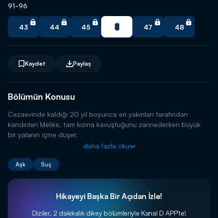
91-96
🔥 Yeni trend dizileri istediğin zaman izle.
43
44
45
47
48
Uygulamayı İndir
Kaydet
Paylaş
Bölümün Konusu
Cezaevinde kaldığı 20 yıl boyunca en yakınları tarafından
kandırılan Melike, tam kızına kavuştuğunu zannederken büyük
bir yalanın içine düşer.
daha fazla oku
Aşk
Suç
Hikayeyi Başka Bir Açıdan İzle!
Diziler, 2 dakikalık dikey bölümleriyle
Kanal D APP'te!