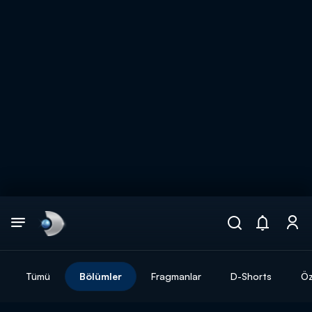
Arama
muhteşem ikili
ARAMA SONUÇLARI
Tümü
Bölümler
Fragmanlar
D-Shorts
Öz
DİĞER SONUÇLAR