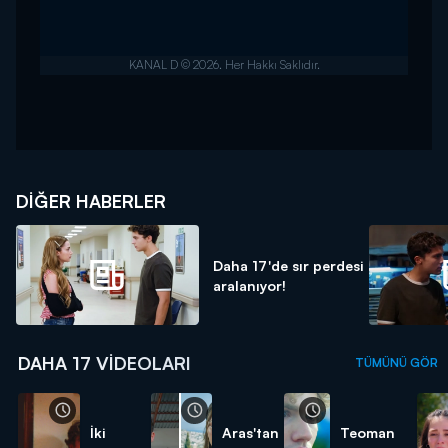
DIĞER HABERLER
Daha 17'de sır perdesi
aralanıyor!
DAHA 17 VIDEOLARI
TÜMÜNÜ GÖR
İki
Aras'tan
Teoman