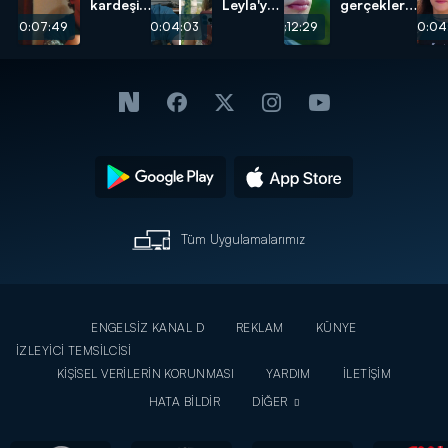
kardeşin
Leyla'ya
gerçeklerin
yolları
duygusal
peşinde!
00:07:49
00:04:03
00:12:29
00:04
kesişti!
video!
Tüm Uygulamalarımız
ENGELSİZ KANAL D
REKLAM
KÜNYE
İZLEYİCİ TEMSİLCİSİ
KİŞİSEL VERİLERİN KORUNMASI
YARDIM
İLETİŞİM
HATA BİLDİR
DİĞER