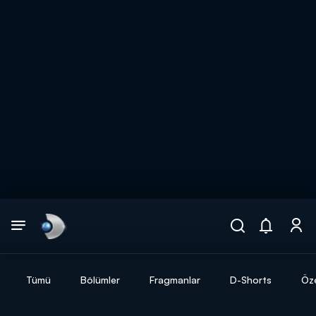
Arama
muhteşem ikili
ARAMA SONUÇLARI
Tümü
Bölümler
Fragmanlar
D-Shorts
Öze
DİĞER SONUÇLAR