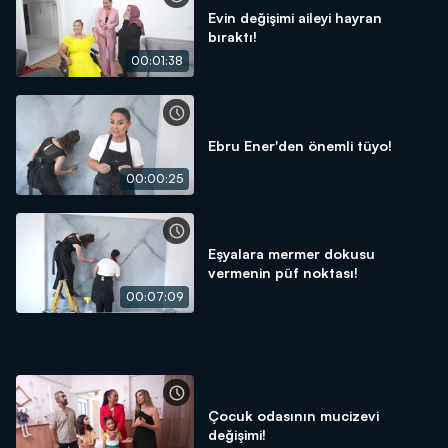
Evin değişimi aileyi hayran
bıraktı!
00:01:38
Ebru Ener'den önemli tüyo!
00:00:25
Eşyalara mermer dokusu
vermenin püf noktası!
00:07:09
Çocuk odasının mucizevi
değişimi!