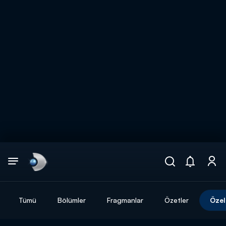
Arama
muhteşem ikili
ARAMA SONUÇLARI
Tümü
Bölümler
Fragmanlar
Özetler
Özel
DİĞER SONUÇLAR