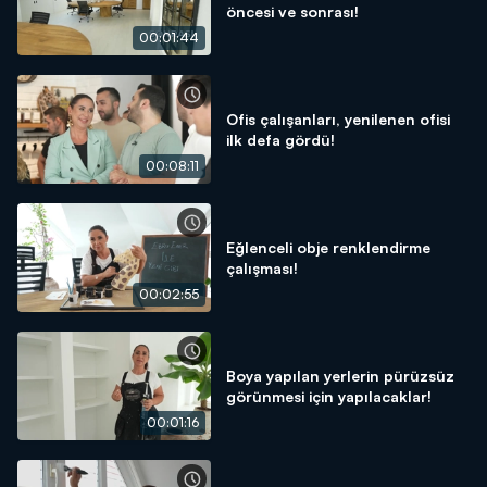
öncesi ve sonrası!
00:01:44
Ofis çalışanları, yenilenen ofisi
ilk defa gördü!
00:08:11
Eğlenceli obje renklendirme
çalışması!
00:02:55
Boya yapılan yerlerin pürüzsüz
görünmesi için yapılacaklar!
00:01:16