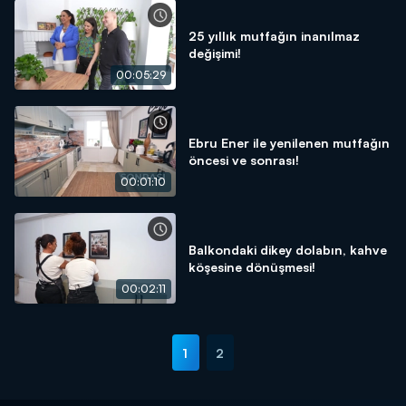
25 yıllık mutfağın inanılmaz
değişimi!
00:05:29
Ebru Ener ile yenilenen mutfağın
öncesi ve sonrası!
00:01:10
Balkondaki dikey dolabın, kahve
köşesine dönüşmesi!
00:02:11
1
2