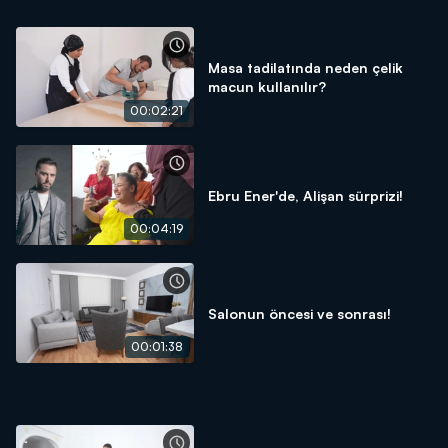
Masa tadilatında neden çelik
macun kullanılır?
00:02:21
Ebru Ener'de, Alişan sürprizi!
00:04:19
Salonun öncesi ve sonrası!
00:01:38