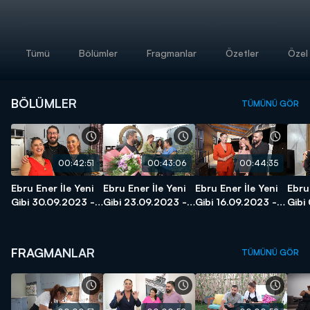
Tümü
Bölümler
Fragmanlar
Özetler
Özel 
BÖLÜMLER
TÜMÜNÜ GÖR
00:42:51
00:43:06
00:44:35
Ebru Ener İle Yeni
Ebru Ener İle Yeni
Ebru Ener İle Yeni
Ebru
Gibi 30.09.2023 -
Gibi 23.09.2023 -
Gibi 16.09.2023 -
Gibi
9. Bölüm
8. Bölüm
7. Bölüm
6. B
FRAGMANLAR
TÜMÜNÜ GÖR