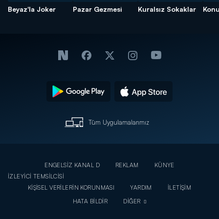
Beyaz'la Joker
Pazar Gezmesi
Kuralsız Sokaklar
Konu
Tüm Uygulamalarımız
ENGELSİZ KANAL D
REKLAM
KÜNYE
İZLEYİCİ TEMSİLCİSİ
KİŞİSEL VERİLERİN KORUNMASI
YARDIM
İLETİŞİM
HATA BİLDİR
DİĞER