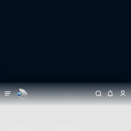
Arama
muhteşem ikili
ARAMA SONUÇLARI
DİĞER SONUÇLAR