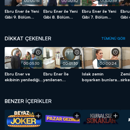
00:00:51
00:00:52
00:00:59
Ebru Ener ile Yeni
Ebru Ener ile Yeni
Ebru Ener ile Yeni
Ebru 
Gibi 9. Bölüm
Gibi 8. Bölüm
Gibi 7. Bölüm
Gibi
Fragmanı
Fragmanı
Fragmanı
Frag
DİKKAT ÇEKENLER
TÜMÜNÜ GÖR
00:05:30
00:01:30
00:00:24
Ebru Ener ve
Ebru Ener İle
Islak zemin
Zemi
ekibinin yenilediği
yenilenen
boyarken bunlara
sirk
banyo ev sahibini
banyonun öncesi
dikkat edin!
şaşkına çevirdi!
ve sonrası!
BENZER İÇERİKLER