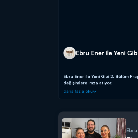
Ebru Ener ile Yeni Gi
Ebru Ener ile Yeni Gibi 2. Bölüm F
değişimlere imza atıyor.
daha fazla oku
Ebru Ener evlere yepyeni bir görünüm k
Ebru Ener ile Yeni Gibi yeni bölümle
Ebru 