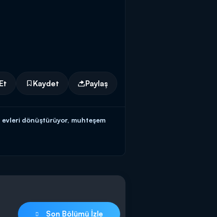
Et
Kaydet
Paylaş
la evleri dönüştürüyor, muhteşem
Son Bölümü İzle