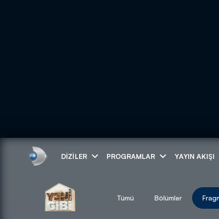
Arama
DIZILER
PROGRAMLAR
YAYIN AKIŞI
ARAMA SONUÇLAR
Tümü
Bölümler
Frag