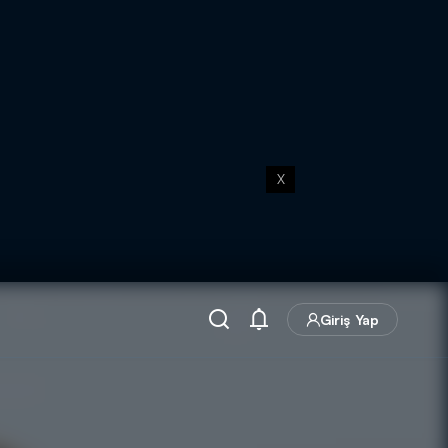
X
Giriş Yap