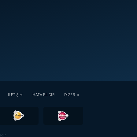
İLETİŞİM
HATA BİLDİR
DİĞER
dır.