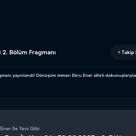
bi 2. Bölüm Fragmanı
Takip 
ragmanı yayınlandı! Dönüşüm mimarı Ebru Ener sihirli dokunuşlarıy
atıyor. Dekorasyona dair yeni ve üretici fikirler ekrana geliyor.
riyle her cumartesi saat 13.00'da Kanal D'de!
Ener İle Yeni Gibi