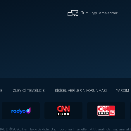
Tüm Uygulamalarımız
YE
İZLEYİCİ TEMSİLCİSİ
KİŞİSEL VERİLERİN KORUNMASI
YARDIM
AL D © 2026. Her Hakkı Saklıdır.
Bilgi Toplumu Hizmetleri MKK tarafından sağlanmakta