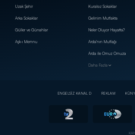
Uzak Şehir
Kuralsız Sokaklar
Arka Sokaklar
Gelinim Mutfakta
Güller ve Günahlar
Neler Oluyor Hayatta?
Aşk-ı Memnu
Arda'nın Mutfağı
Arda ile Omuz Omuza
Daha Fazla
ENGELSİZ KANAL D
REKLAM
KÜN
KAN