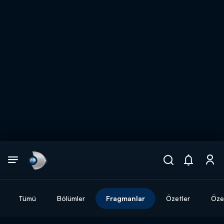
Arama
muhteşem ikili
ARAMA SONUÇLARI
Tümü
Bölümler
Fragmanlar
Özetler
Özel
DİĞER SONUÇLAR