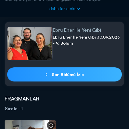
Ebru Ener evlere yepyeni bir görünüm katıyor. Dekorasyona dair
daha fazla oku
yeni ve üretici fikirler ekrana geliyor.
Ebru Ener ile Yeni Gibi yeni bölümleriyle her cumartesi saat
13.00'da Kanal D'de!
Ebru Ener İle Yeni Gibi
Ebru Ener İle Yeni Gibi 30.09.2023
- 9. Bölüm
Son Bölümü İzle
FRAGMANLAR
Sırala