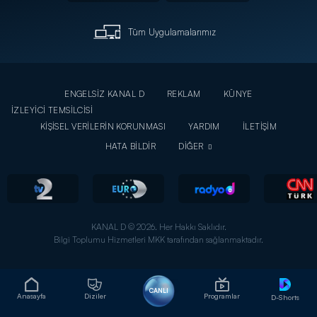
Tüm Uygulamalarımız
ENGELSİZ KANAL D
REKLAM
KÜNYE
İZLEYİCİ TEMSİLCİSİ
KİŞİSEL VERİLERİN KORUNMASI
YARDIM
İLETİŞİM
HATA BİLDİR
DİĞER
KANAL D © 2026. Her Hakkı Saklıdır.
Bilgi Toplumu Hizmetleri MKK tarafından sağlanmaktadır.
CANLI
Anasayfa
Diziler
Programlar
D-Shorts