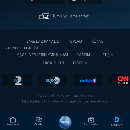
Tüm Uygulamalarımız
ENGELSİZ KANAL D
REKLAM
KÜNYE
İZLEYİCİ TEMSİLCİSİ
KİŞİSEL VERİLERİN KORUNMASI
YARDIM
İLETİŞİM
HATA BİLDİR
DİĞER
KANAL D © 2026. Her Hakkı Saklıdır.
Bilgi Toplumu Hizmetleri MKK tarafından sağlanmaktadır.
CANLI
Anasayfa
Diziler
Programlar
D-Shorts