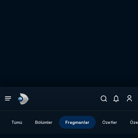
Arama
muhteşem ikili
ARAMA SONUÇLARI
Tümü
Bölümler
Fragmanlar
Özetler
Özel
DİĞER SONUÇLAR