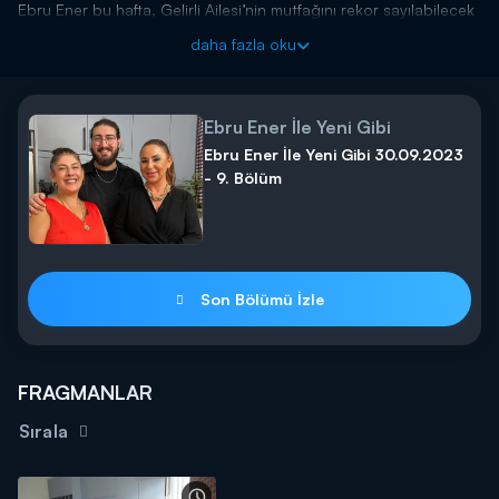
Ebru Ener bu hafta, Gelirli Ailesi’nin mutfağını rekor sayılabilecek
bir sürede, tam 6 saatte boyayarak yenileyecek.
daha fazla oku
Ebru Ener İle Yeni Gibi yeni bölümleriyle her Cumartesi saat:
13.00 ‘de Kanal D’de…
Ebru Ener İle Yeni Gibi
Ebru Ener İle Yeni Gibi 30.09.2023
- 9. Bölüm
Son Bölümü İzle
FRAGMANLAR
Sırala