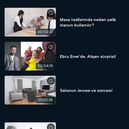
Masa tadilatında neden çelik
macun kullanılır?
00:02:21
Ebru Ener'de, Alişan sürprizi!
00:04:19
Salonun öncesi ve sonrası!
00:01:38