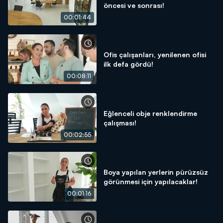
öncesi ve sonrası!
00:01:44
Ofis çalışanları, yenilenen ofisi
ilk defa gördü!
00:08:11
Eğlenceli obje renklendirme
çalışması!
00:02:55
Boya yapılan yerlerin pürüzsüz
görünmesi için yapılacaklar!
00:01:16