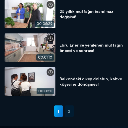
25 yıllık mutfağın inanılmaz
değişimi!
00:05:29
Ebru Ener ile yenilenen mutfağın
öncesi ve sonrası!
00:01:10
Balkondaki dikey dolabın, kahve
köşesine dönüşmesi!
00:02:11
1
2