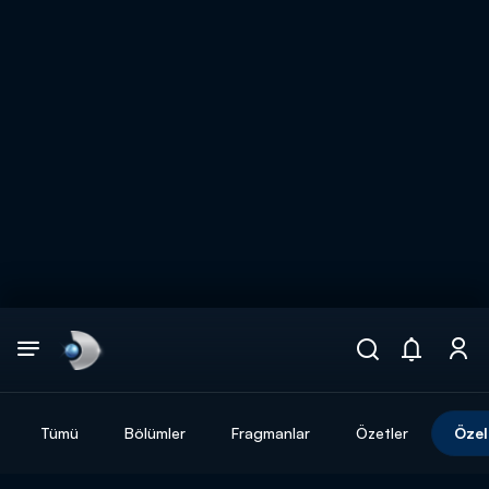
Arama
muhteşem ikili
ARAMA SONUÇLARI
Tümü
Bölümler
Fragmanlar
Özetler
Özel
DİĞER SONUÇLAR