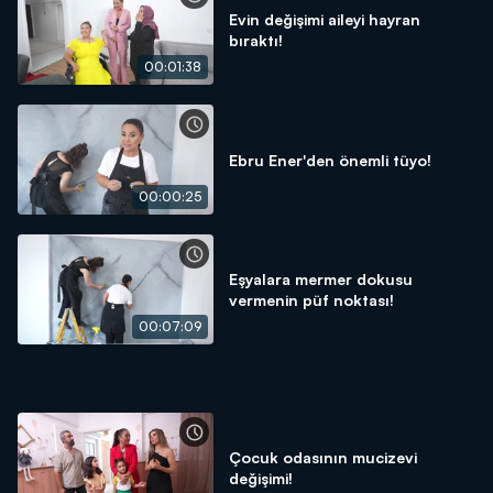
Evin değişimi aileyi hayran
bıraktı!
00:01:38
Ebru Ener'den önemli tüyo!
00:00:25
Eşyalara mermer dokusu
vermenin püf noktası!
00:07:09
Çocuk odasının mucizevi
değişimi!