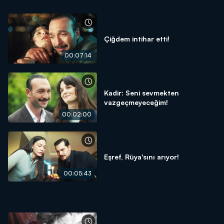
Çiğdem intihar etti!
00:07:14
Kadir: Seni sevmekten
vazgeçmeyeceğim!
00:02:00
Eşref, Rüya'sını arıyor!
00:05:43