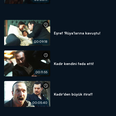
Eşref 'Rüya'larına kavuştu!
00:09:18
Kadir kendini feda etti!
00:11:55
Kadir'den büyük itiraf!
00:05:40