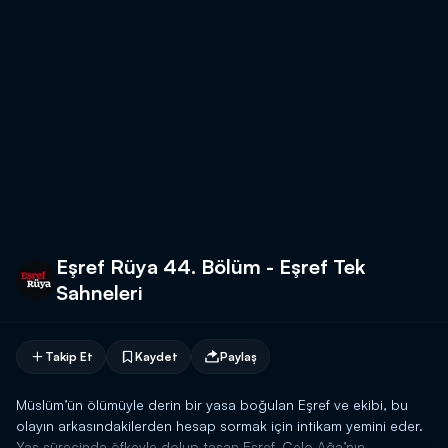
Eşref Rüya 44. Bölüm - Eşref Tek
Sahneleri
Takip Et
Kaydet
Paylaş
Müslüm’ün ölümüyle derin bir yasa boğulan Eşref ve ekibi, bu
olayın arkasındakilerden hesap sormak için intikam yemini eder.
Yas sürecinde öfkeyle dolup taşan Eşref, Celo Ağa’nın