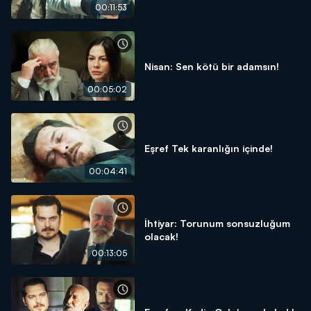
00:11:53
Nisan: Sen kötü bir adamsın!
00:05:02
Eşref Tek karanlığın içinde!
00:04:41
İhtiyar: Torunum sonsuzluğum
olacak!
00:13:05