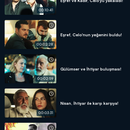
Eşref ve Kadir, Celo'yu yakaladı!
00:10:41
Eşref, Celo'nun yeğenini buldu!
00:02:28
Gülümser ve İhtiyar buluşması!
00:02:59
Nisan, İhtiyar ile karşı karşıya!
00:03:31