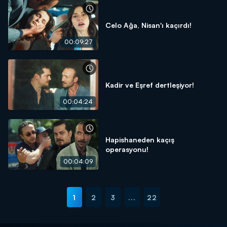
Celo Ağa, Nisan'ı kaçırdı!
00:09:27
Kadir ve Eşref dertleşiyor!
00:04:24
Hapishaneden kaçış
operasyonu!
00:04:09
1
2
3
...
22