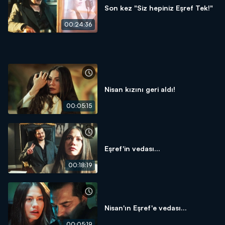
Son kez "Siz hepiniz Eşref Tek!"
00:24:36
Nisan kızını geri aldı!
00:05:15
Eşref'in vedası...
00:18:19
Nisan'ın Eşref'e vedası...
00:05:19