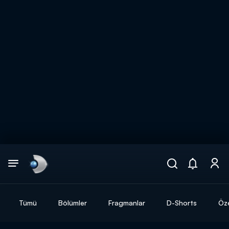
Arama
muhteşem ikili
ARAMA SONUÇLARI
Tümü
Bölümler
Fragmanlar
D-Shorts
Öze
DİĞER SONUÇLAR