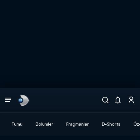
Arama
muhteşem ikili
ARAMA SONUÇLARI
Tümü
Bölümler
Fragmanlar
D-Shorts
Öze
DİĞER SONUÇLAR