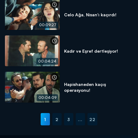
Celo Ağa, Nisan'ı kaçırdı!
00:09:27
Kadir ve Eşref dertleşiyor!
00:04:24
Hapishaneden kaçış
operasyonu!
00:04:09
1
2
3
...
22