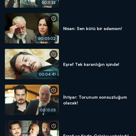
00:11:53
Nisan: Sen kötü bir adamsın!
00:05:02
Eşref Tek karanlığın içinde!
00:04:41
İhtiyar: Torunum sonsuzluğum
olacak!
00:13:05
Eşref ve Kadir, Celo'yu yakaladı!