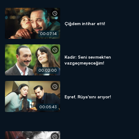
Çiğdem intihar etti!
00:07:14
Kadir: Seni sevmekten
vazgeçmeyeceğim!
00:02:00
Eşref, Rüya'sını arıyor!
00:05:43