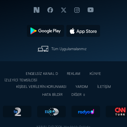
Tüm Uygulamalarımız
ENGELSİZ KANAL D
REKLAM
KÜNYE
İZLEYİCİ TEMSİLCİSİ
KİŞİSEL VERİLERİN KORUNMASI
YARDIM
İLETİŞİM
HATA BİLDİR
DİĞER
KANAL D © 2026. Her Hakkı Saklıdır.