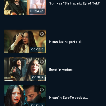
Son kez "Siz hepiniz Eşref Tek!"
00:24:36
Nisan kızını geri aldı!
00:05:15
Eşref'in vedası...
00:18:19
Nisan'ın Eşref'e vedası...
00:05:19