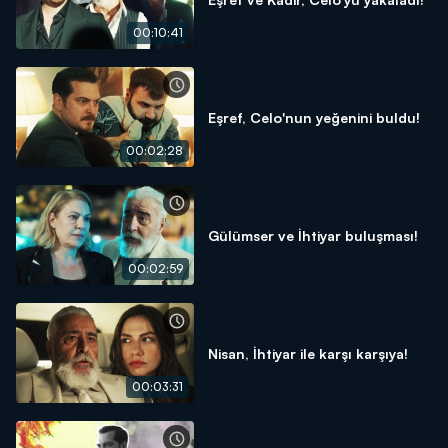
00:10:41
Eşref, Celo'nun yeğenini buldu!
00:02:28
Gülümser ve İhtiyar buluşması!
00:02:59
Nisan, İhtiyar ile karşı karşıya!
00:03:31