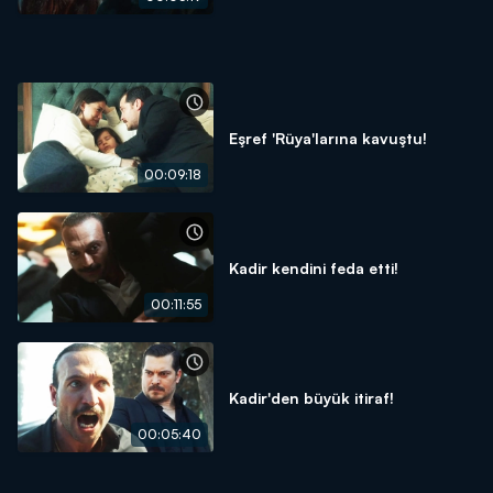
Eşref 'Rüya'larına kavuştu!
00:09:18
Kadir kendini feda etti!
00:11:55
Kadir'den büyük itiraf!
00:05:40