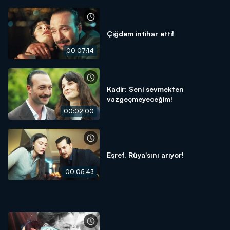
Çiğdem intihar etti!
00:07:14
Kadir: Seni sevmekten
vazgeçmeyeceğim!
00:02:00
Eşref, Rüya'sını arıyor!
00:05:43