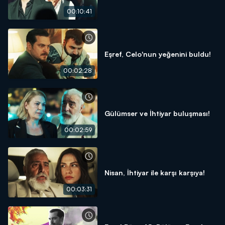
00:10:41
Eşref, Celo'nun yeğenini buldu!
00:02:28
Gülümser ve İhtiyar buluşması!
00:02:59
Nisan, İhtiyar ile karşı karşıya!
00:03:31