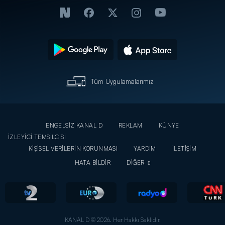
Tüm Uygulamalarımız
ENGELSİZ KANAL D
REKLAM
KÜNYE
İZLEYİCİ TEMSİLCİSİ
KİŞİSEL VERİLERİN KORUNMASI
YARDIM
İLETİŞİM
HATA BİLDİR
DİĞER
KANAL D © 2026. Her Hakkı Saklıdır.