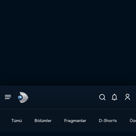
Arama
muhteşem ikili
ARAMA SONUÇLARI
Tümü
Bölümler
Fragmanlar
D-Shorts
Öze
DİĞER SONUÇLAR