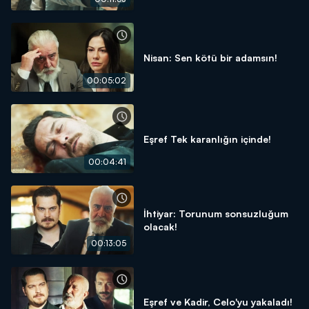
Nisan: Sen kötü bir adamsın!
00:05:02
Eşref Tek karanlığın içinde!
00:04:41
İhtiyar: Torunum sonsuzluğum
olacak!
00:13:05
Eşref ve Kadir, Celo'yu yakaladı!