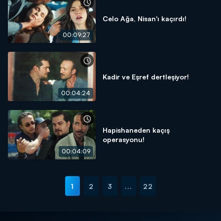
Celo Ağa, Nisan'ı kaçırdı!
00:09:27
Kadir ve Eşref dertleşiyor!
00:04:24
Hapishaneden kaçış
operasyonu!
00:04:09
1
2
3
...
22