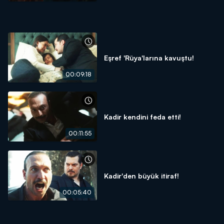
Eşref 'Rüya'larına kavuştu!
00:09:18
Kadir kendini feda etti!
00:11:55
Kadir'den büyük itiraf!
00:05:40