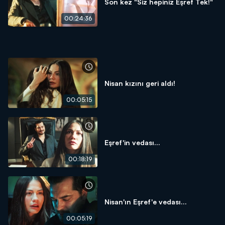
Son kez "Siz hepiniz Eşref Tek!"
00:24:36
Nisan kızını geri aldı!
00:05:15
Eşref'in vedası...
00:18:19
Nisan'ın Eşref'e vedası...
00:05:19