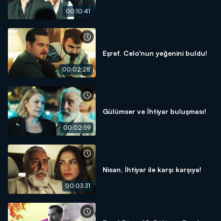
00:10:41
Eşref, Celo'nun yeğenini buldu!
00:02:28
Gülümser ve İhtiyar buluşması!
00:02:59
Nisan, İhtiyar ile karşı karşıya!
00:03:31