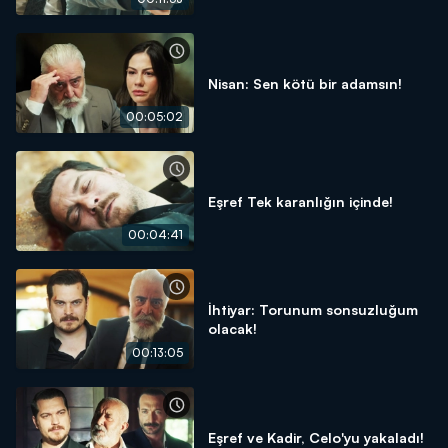
Nisan: Sen kötü bir adamsın!
00:05:02
Eşref Tek karanlığın içinde!
00:04:41
İhtiyar: Torunum sonsuzluğum
olacak!
00:13:05
Eşref ve Kadir, Celo'yu yakaladı!