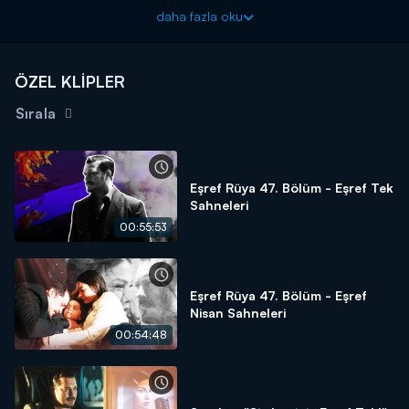
Eşref Rüya çarşamba 20.00'de Kanal D'de!
daha fazla oku
ÖZEL KLİPLER
Sırala
Eşref Rüya 47. Bölüm - Eşref Tek
Sahneleri
00:55:53
Eşref Rüya 47. Bölüm - Eşref
Nisan Sahneleri
00:54:48