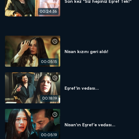
Son kez "Siz hepiniz Eşref Tek!"
00:24:36
Nisan kızını geri aldı!
00:05:15
Eşref'in vedası...
00:18:19
Nisan'ın Eşref'e vedası...
00:05:19