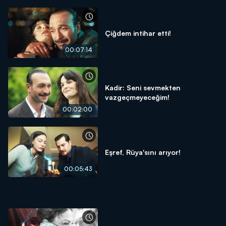
Çiğdem intihar etti!
00:07:14
Kadir: Seni sevmekten
vazgeçmeyeceğim!
00:02:00
Eşref, Rüya'sını arıyor!
00:05:43