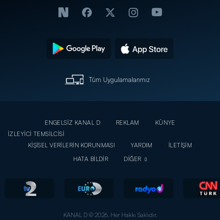
Tüm Uygulamalarımız
ENGELSİZ KANAL D
REKLAM
KÜNYE
İZLEYİCİ TEMSİLCİSİ
KİŞİSEL VERİLERİN KORUNMASI
YARDIM
İLETİŞİM
HATA BİLDİR
DİĞER
KANAL D © 2026. Her Hakkı Saklıdır.