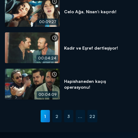
Celo Ağa, Nisan'ı kaçırdı!
00:09:27
Kadir ve Eşref dertleşiyor!
00:04:24
Hapishaneden kaçış
operasyonu!
00:04:09
1
2
3
...
22