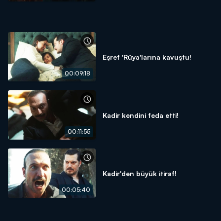
Eşref 'Rüya'larına kavuştu!
00:09:18
Kadir kendini feda etti!
00:11:55
Kadir'den büyük itiraf!
00:05:40