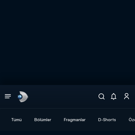
Arama
muhteşem ikili
ARAMA SONUÇLARI
Tümü
Bölümler
Fragmanlar
D-Shorts
Öze
DİĞER SONUÇLAR