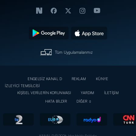
Tüm Uygulamalarımız
ENGELSİZ KANAL D
REKLAM
KÜNYE
İZLEYİCİ TEMSİLCİSİ
KİŞİSEL VERİLERİN KORUNMASI
YARDIM
İLETİŞİM
HATA BİLDİR
DİĞER
KANAL D © 2026. Her Hakkı Saklıdır.