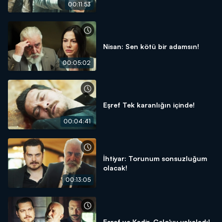
00:11:53
Nisan: Sen kötü bir adamsın!
00:05:02
Eşref Tek karanlığın içinde!
00:04:41
İhtiyar: Torunum sonsuzluğum
olacak!
00:13:05
Eşref ve Kadir, Celo'yu yakaladı!