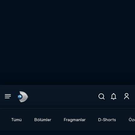
Arama
muhteşem ikili
ARAMA SONUÇLARI
Tümü
Bölümler
Fragmanlar
D-Shorts
Öze
DİĞER SONUÇLAR