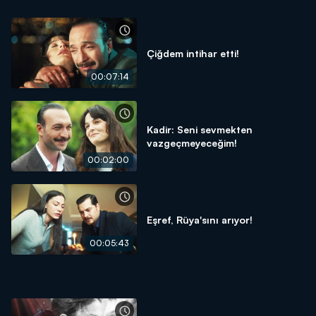
Çiğdem intihar etti!
00:07:14
Kadir: Seni sevmekten
vazgeçmeyeceğim!
00:02:00
Eşref, Rüya'sını arıyor!
00:05:43