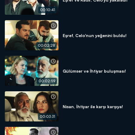
00:10:41
Eşref, Celo'nun yeğenini buldu!
00:02:28
Gülümser ve İhtiyar buluşması!
00:02:59
Nisan, İhtiyar ile karşı karşıya!
00:03:31