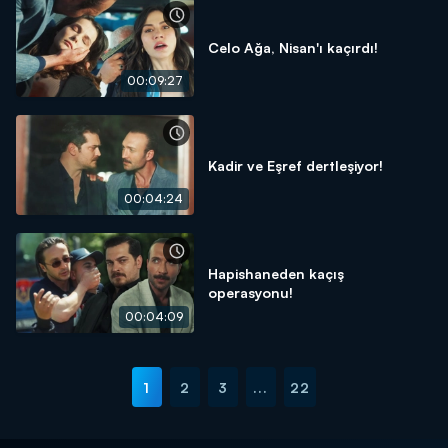
Celo Ağa, Nisan'ı kaçırdı!
00:09:27
Kadir ve Eşref dertleşiyor!
00:04:24
Hapishaneden kaçış
operasyonu!
00:04:09
1
2
3
...
22