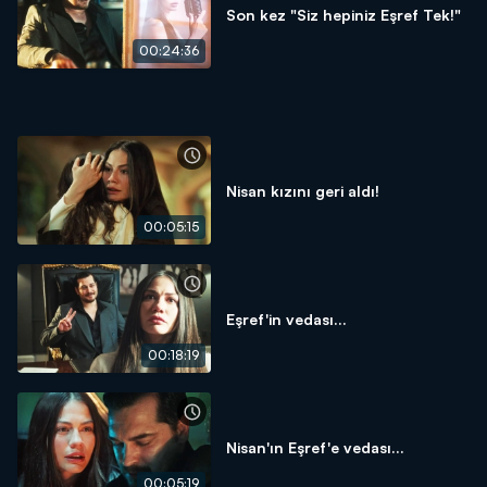
Son kez "Siz hepiniz Eşref Tek!"
00:24:36
Nisan kızını geri aldı!
00:05:15
Eşref'in vedası...
00:18:19
Nisan'ın Eşref'e vedası...
00:05:19