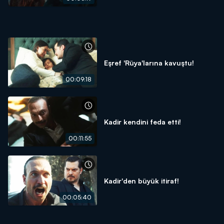
Eşref 'Rüya'larına kavuştu!
00:09:18
Kadir kendini feda etti!
00:11:55
Kadir'den büyük itiraf!
00:05:40