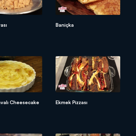
vası
Baniçka
lavalı Cheesecake
Ekmek Pizzası