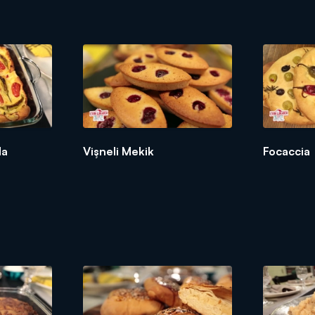
da
Vişneli Mekik
Focaccia