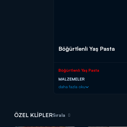
Böğürtlenli Yaş Pasta
Böğürtlenli Yaş Pasta
MALZEMELER
daha fazla oku
Keki İçin:
450 gr Şeker
3 Adet Yumurta
ÖZEL KLİPLER
315 gr Un
Sırala
120 gr Kakao