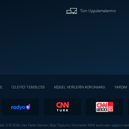
Tüm Uygulamalarımız
YE
İZLEYİCİ TEMSİLCİSİ
KİŞİSEL VERİLERİN KORUNMASI
YARDIM
AL D © 2026. Her Hakkı Saklıdır.
Bilgi Toplumu Hizmetleri MKK tarafından sağlanmakta