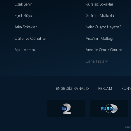
Uzak Şehir
Kuralsız Sokaklar
Eşref Rüya
Gelinim Mutfakta
Arka Sokaklar
Neler Oluyor Hayatta?
Güller ve Günahlar
Arda'nın Mutfağı
Aşk-ı Memnu
Arda ile Omuz Omuza
Daha Fazla
ENGELSİZ KANAL D
REKLAM
KÜN
KAN