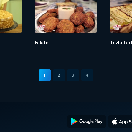
Falafel
Tuzlu Tar
1
2
3
4