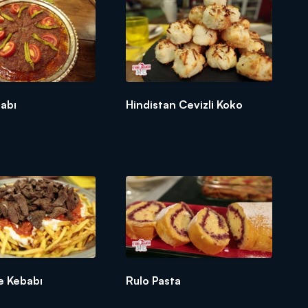
abı
Hindistan Cevizli Koko
 Kebabı
Rulo Pasta