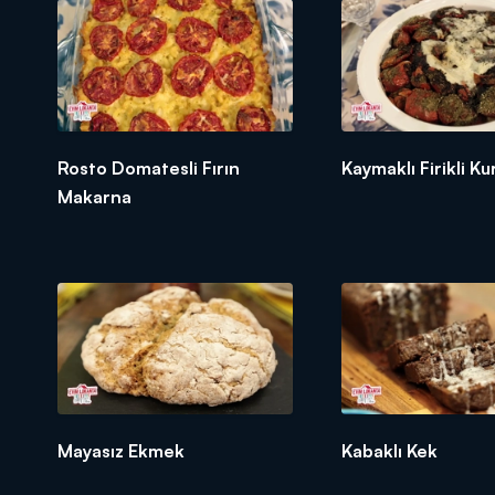
1 Tutam Tuz
1 Paket Karbonat
1 Paket Kabartma Tozu
270 gr Süt
270 gr Krema
Rosto Domatesli Fırın
Kaymaklı Firikli K
70 gr Sıvı Yağ
Makarna
Kreması İçin:
230 gr Tereyağı
250 gr Pudra Şekeri
450 gr Krem Peynir
Yarım Limon Suyu
1 Kase Böğürtlen
Mayasız Ekmek
Kabaklı Kek