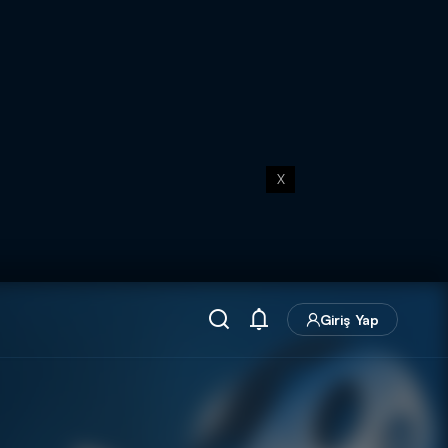
X
Giriş Yap