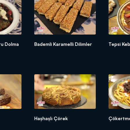
uru Dolma
Bademli Karamelli Dilimler
Tepsi Keb
Haşhaşlı Çörek
Çökertme