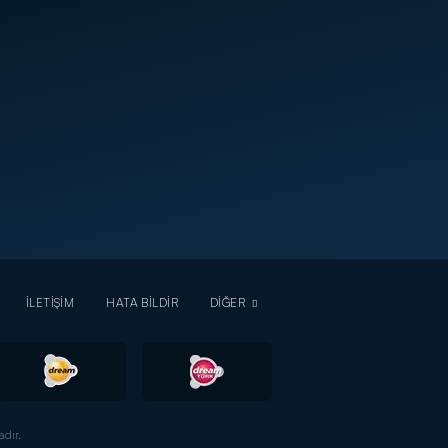
İLETİŞİM
HATA BİLDİR
DİĞER
dır.