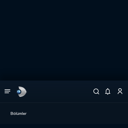
Arama
muhteşem ikili
ARAMA SONUÇLARI
Bölümler
DİĞER SONUÇLAR