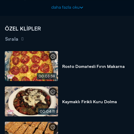
5 adet patates
daha fazla oku
500 gr dana eti
3 adet domates
ÖZEL KLİPLER
1 tutam kekik
Sırala
1diş sarımsak
6 yemek kaşığı yoğurt
Karabiber
Rosto Domatesli Fırın Makarna
Kızartmak İçin
00:03:59
Sıvı yağ
Kaymaklı Firikli Kuru Dolma
00:04:11