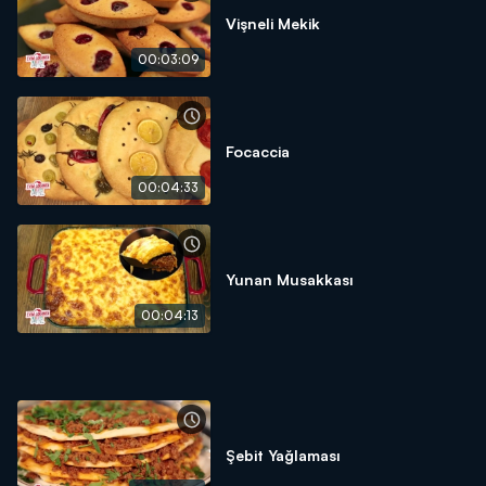
Vişneli Mekik
00:03:09
Focaccia
00:04:33
Yunan Musakkası
00:04:13
Şebit Yağlaması