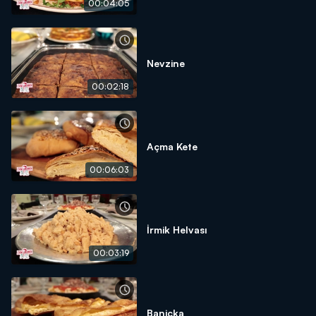
00:04:05
Nevzine
00:02:18
Açma Kete
00:06:03
İrmik Helvası
00:03:19
Baniçka