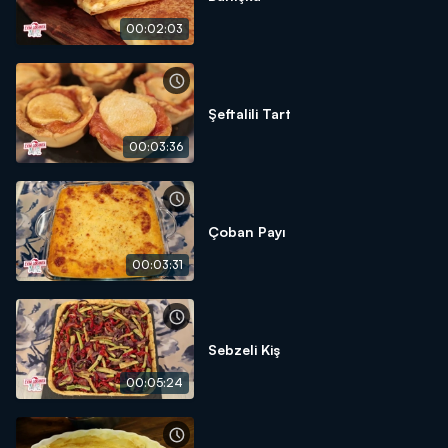
00:02:03
Şeftalili Tart
00:03:36
Çoban Payı
00:03:31
Sebzeli Kiş
00:05:24