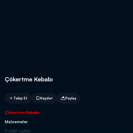
Çökertme Kebabı
Takip Et
Kaydet
Paylaş
Çökertme Kebabı
Malzemeler
2 adet soğan