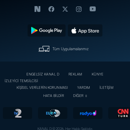
Tüm Uygulamalarımız
ENGELSİZ KANAL D
REKLAM
KÜNYE
İZLEYİCİ TEMSİLCİSİ
KİŞİSEL VERİLERİN KORUNMASI
YARDIM
İLETİŞİM
HATA BİLDİR
DİĞER
KANAL D © 2026. Her Hakkı Saklıdır.