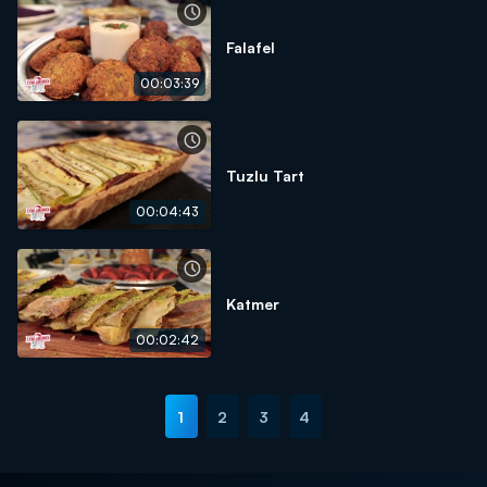
Falafel
00:03:39
Tuzlu Tart
00:04:43
Katmer
00:02:42
1
2
3
4