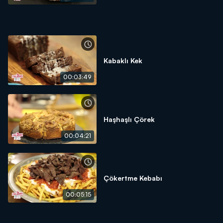
Kabaklı Kek
00:03:49
Haşhaşlı Çörek
00:04:21
Çökertme Kebabı
00:05:15