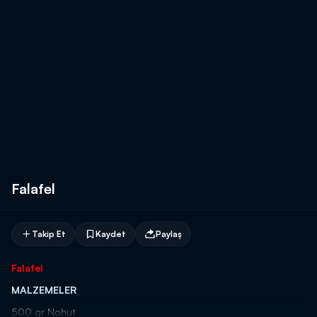
Falafel
Takip Et
Kaydet
Paylaş
Falafel
MALZEMELER
500 gr Nohut