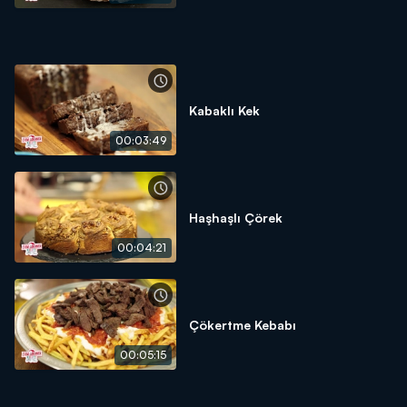
Kabaklı Kek
00:03:49
Haşhaşlı Çörek
00:04:21
Çökertme Kebabı
00:05:15