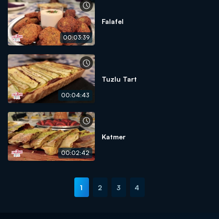
Falafel
00:03:39
Tuzlu Tart
00:04:43
Katmer
00:02:42
1
2
3
4