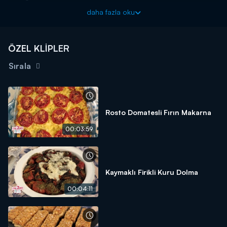
3 Diş Sarımsak
daha fazla oku
1 Adet Soğan
1 Avuç Maydanoz
ÖZEL KLİPLER
1 Dolu Çorba Kaşığı Un
Sırala
1 Tatlı Kaşığı Kimyon
1 Çay Kaşığı Tuz
1 Çay Kaşığı Pul Biber
Rosto Domatesli Fırın Makarna
1 Adet Limon
00:03:59
Tahin Sos:
4 Yemek Kaşığı Tahin
1 Diş Sarımsak
Kaymaklı Firikli Kuru Dolma
Yarım Limon Suyu
00:04:11
1 Bardak Su