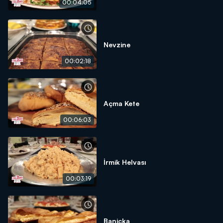
00:04:05
Nevzine
00:02:18
Açma Kete
00:06:03
İrmik Helvası
00:03:19
Baniçka