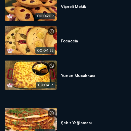
Vişneli Mekik
00:03:09
Focaccia
00:04:33
Yunan Musakkası
00:04:13
Şebit Yağlaması