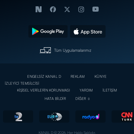
Tüm Uygulamalarımız
ENGELSİZ KANAL D
REKLAM
KÜNYE
İZLEYİCİ TEMSİLCİSİ
KİŞİSEL VERİLERİN KORUNMASI
YARDIM
İLETİŞİM
HATA BİLDİR
DİĞER
KANAL D © 2026. Her Hakkı Saklıdır.