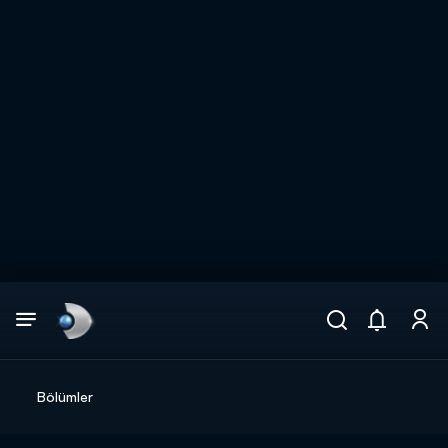
Arama
muhteşem ikili
ARAMA SONUÇLARI
Bölümler
DİĞER SONUÇLAR