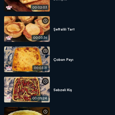
00:02:03
Şeftalili Tart
00:03:36
Çoban Payı
00:03:31
Sebzeli Kiş
00:05:24