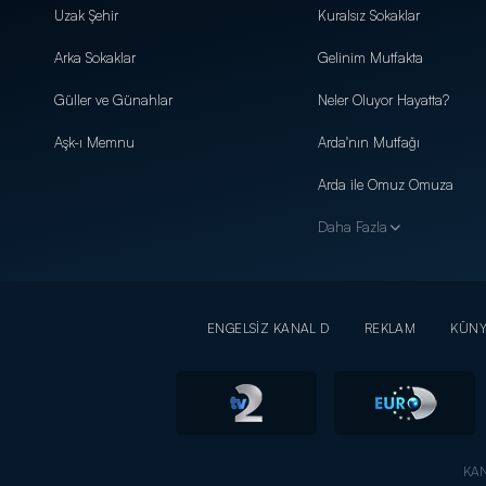
Uzak Şehir
Kuralsız Sokaklar
Arka Sokaklar
Gelinim Mutfakta
Güller ve Günahlar
Neler Oluyor Hayatta?
Aşk-ı Memnu
Arda'nın Mutfağı
Arda ile Omuz Omuza
Daha Fazla
ENGELSİZ KANAL D
REKLAM
KÜN
KAN