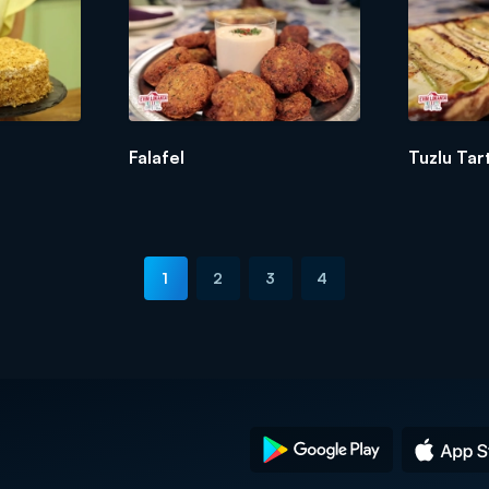
Falafel
Tuzlu Tar
1
2
3
4