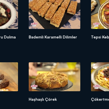
uru Dolma
Bademli Karamelli Dilimler
Tepsi Keb
Haşhaşlı Çörek
Çökertme