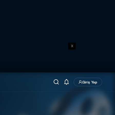
X
Giriş Yap