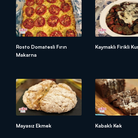
5 Yemek Kaşığı Şeker
3 Adet Yumurta
Üzeri İçin:
1 Bardak Bitter Çikolata
1 Kase Çilek
Rosto Domatesli Fırın
Kaymaklı Firikli K
Makarna
Mayasız Ekmek
Kabaklı Kek