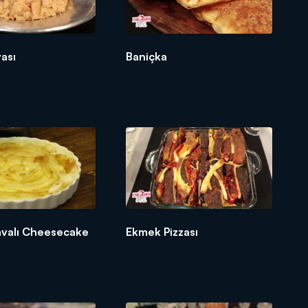
vası
Baniçka
lavalı Cheesecake
Ekmek Pizzası