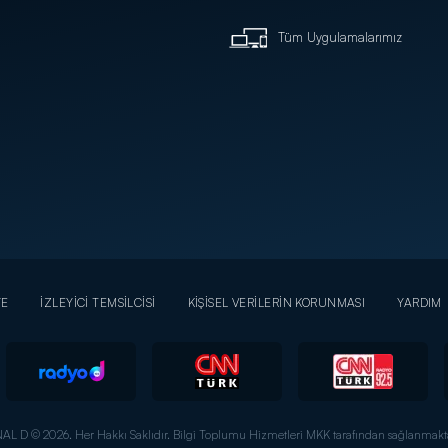
Tüm Uygulamalarımız
YE
İZLEYİCİ TEMSİLCİSİ
KİŞİSEL VERİLERİN KORUNMASI
YARDIM
AL D © 2026. Her Hakkı Saklıdır.
Bilgi Toplumu Hizmetleri MKK tarafından sağlanmakta