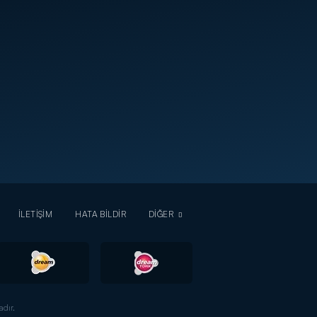
İLETİŞİM
HATA BİLDİR
DİĞER
dır.