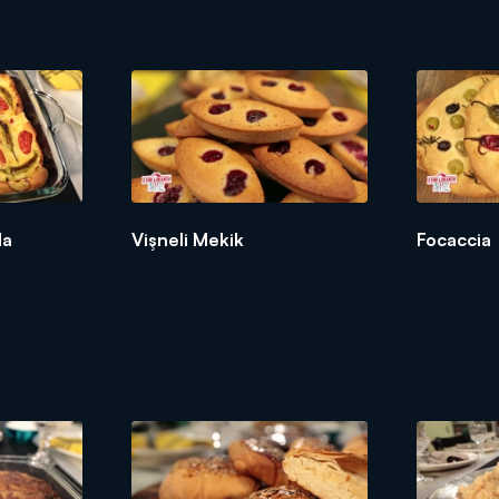
da
Vişneli Mekik
Focaccia