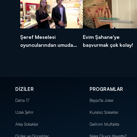
Şeref Meselesi
Evim Şahane'ye
oyuncularından umuda
başvurmak çok kolay!
açılacak bir kapı!
DİZİLER
PROGRAMLAR
Daha 17
Beyaz'la Joker
Uzak Şehir
Kuralsız Sokaklar
Arka Sokaklar
Gelinim Mutfakta
Güller ve Günahlar
Neler Oluyor Hayatta?