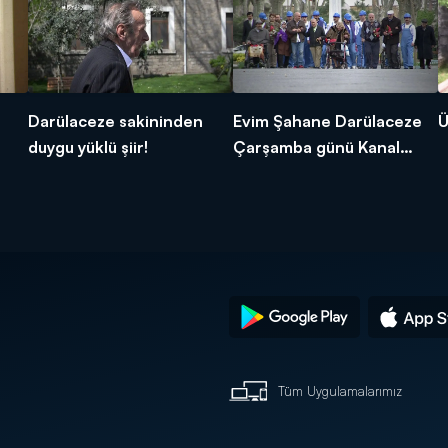
Darülaceze sakininden
Evim Şahane Darülaceze
Ü
duygu yüklü şiir!
Çarşamba günü Kanal
D'de!
Tüm Uygulamalarımız