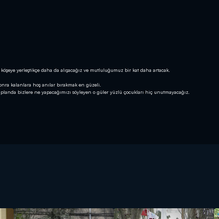
köşeye yerleştikçe daha da alışacağız ve mutluluğumuz bir kat daha artacak.
nra kalanlara hoş anılar bırakmak en güzeli.
a planda bizlere ne yapacağımızı söyleyen o güler yüzlü çocukları hiç unutmayacağız.