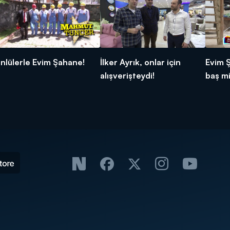
nlülerle Evim Şahane!
İlker Ayrık, onlar için
Evim 
alışverişteydi!
baş mi