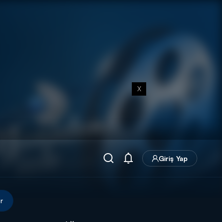
X
Giriş Yap
r