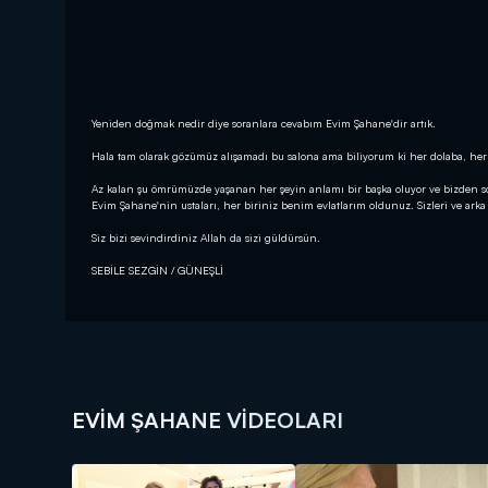
Yeniden doğmak nedir diye soranlara cevabım Evim Şahane'dir artık.
Hala tam olarak gözümüz alışamadı bu salona ama biliyorum ki her dolaba, her 
Az kalan şu ömrümüzde yaşanan her şeyin anlamı bir başka oluyor ve bizden so
Evim Şahane'nin ustaları, her biriniz benim evlatlarım oldunuz. Sizleri ve ark
Siz bizi sevindirdiniz Allah da sizi güldürsün.
SEBİLE SEZGİN / GÜNEŞLİ
EVIM ŞAHANE VIDEOLARI