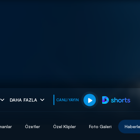
muhteşem ikili
DAHA FAZLA
CANLI YAYIN
I
manlar
Özetler
Özel Klipler
Foto Galeri
Haberle