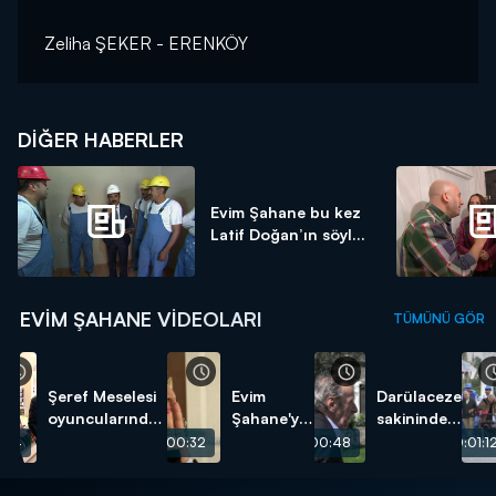
Zeliha ŞEKER - ERENKÖY
DIĞER HABERLER
Evim Şahane bu kez
Latif Doğan’ın söyl...
EVIM ŞAHANE VIDEOLARI
TÜMÜNÜ GÖR
Şeref Meselesi
Evim
Darülaceze
oyuncularından
Şahane'ye
sakininden
umuda açılacak
başvurmak
duygu
:04
00:00:32
00:00:48
00:01:1
bir kapı!
çok kolay!
yüklü şiir!