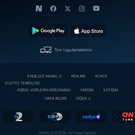
Tüm Uygulamalarımız
ENGELSİZ KANAL D
REKLAM
KÜNYE
İZLEYİCİ TEMSİLCİSİ
KİŞİSEL VERİLERİN KORUNMASI
YARDIM
İLETİŞİM
HATA BİLDİR
DİĞER
KANAL D © 2026. Her Hakkı Saklıdır.