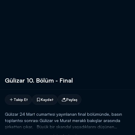
Gülizar 10. Bölüm - Final
Takip Et
Kaydet
Paylaş
Gülizar 24 Mart cumartesi yayınlanan final bölümünde, basın
toplantısı sonrası Gülizar ve Murat meraklı bakışlar arasında
şirketten çıkar. Büyük bir skandal yaşadıklarını düşünen
Hayriye’nin ve ailenin Gülizar’a olan öfkeleri iyice artmıştır.