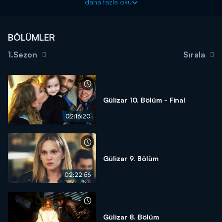
daha fazla oku
Yaşanan olaylar karşısında Mine’nin tavrını merak ederlerken o
ise herkesi şaşırtır.
BÖLÜMLER
1.Sezon
Sırala
Gülizar 10. Bölüm - Final
02:16:20
Gülizar 9. Bölüm
02:22:56
Gülizar 8. Bölüm