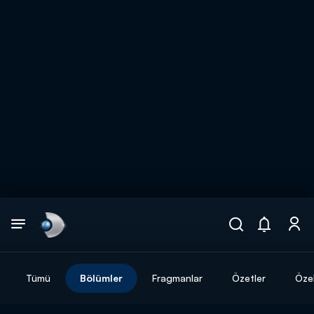
Arama
muhteşem ikili
ARAMA SONUÇLARI
Tümü
Bölümler
Fragmanlar
Özetler
Özel
DİĞER SONUÇLAR