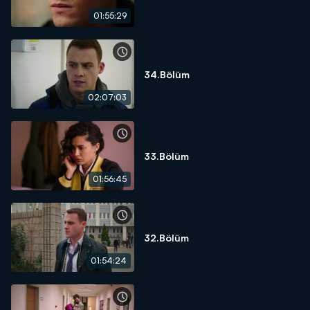
01:55:29
34.Bölüm
02:07:03
33.Bölüm
01:56:45
32.Bölüm
01:54:24