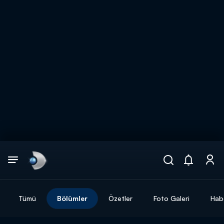
Arama
muhteşem ikili
ARAMA SONUÇLARI
Tümü
Bölümler
Özetler
Foto Galeri
Hab
DİĞER SONUÇLAR