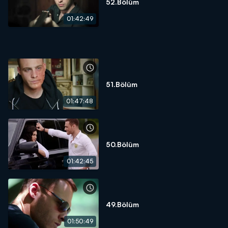
Abisinin Levent ile konuşmalarını dinleyen Begüm, Barış’ı Aksel’in
52.Bölüm
planlarına karşı uyarır. Ancak Barış ona inanmaz.
01:42:49
Tayfun ile Ela yılbaşı gecesi için Demet’e misafir olur. Cihan ise
hazırladığı sofranın başında Tülin’in gelmesini beklemektedir.
Ancak her ikisi açısından da gece beklenmedik şekilde
sonuçlanacaktır.
51.Bölüm
Yılbaşı için geri sayım başlamıştır. Kerem’in düzenlediği partinin
davetsiz bir misafir vardır.
01:47:48
Barış’ı inandıramayan Begüm, Aksel’in planını durdurmak için
Kerem’le konuşur. Fakat o da Barış gibi Begüm’ün söylediklerine
şüphe ile yaklaşır. Partideki gerginlik, kısa sürede arbedeye
50.Bölüm
dönüşür. Aksel’in hazırlığı sürpriz, partinin orta yerinde adeta
bomba etkisi yapar. 2014’e sayılı dakikalar kalmıştır. Hediyeler
01:42:45
değiş tokuş edilmiş, hayaller kurulmuştur. Zeynep’in ise yeni
yıldan tek bir dileği vardır. Peki o dilek nedir? Kerem ve Aksel
arasındaki mücadeleden kim galip çıkacaktır?
49.Bölüm
01:50:49