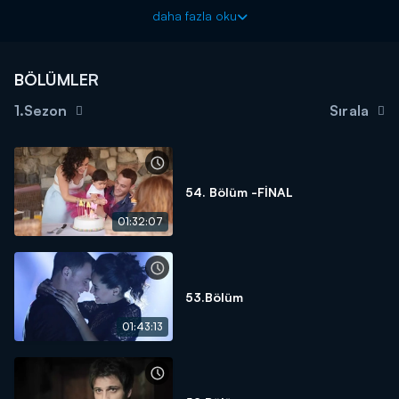
Barış, her yerde Zeynep’i aramaktadır. Geceyi avcı kulübesinde
daha fazla oku
birlikte geçiren ikili, kapının aniden açılması ile hazırlıksız
yakalanırlar. İkiliye Barış’tan önce ulaşmaya çalışan Yağmur ve
Can, Zeynep ile Kerem’e üst üste mesaj atarlar.
BÖLÜMLER
Melis’e aklı takılan Aksel, onu görmeye gider. Ancak beklediği
1.Sezon
Sırala
ilgiyi göremez. Üstelik Melis, Kerem’i affetmiştir.
Kerem, Barış’ı dağ evine getiren şüphenin kaynağının Aksel
olduğunu öğrenir. Kerem ve Aksel birbirlerine meydan okurlar.
54. Bölüm -FİNAL
Aksel harekete geçer ve bu kez sonuna kadar gitmekte
kararlıdır.
01:32:07
Melis sorularıyla Zeynep’i köşeye sıkıştırır. Zeynep aşkının
önündeki büyük engellerle ilk kez yüzleşir. Kerem ve Zeynep zor
bir kararın eşiğine gelir. Herkesin iyiliğini düşünerek doğru olanı
53.Bölüm
yapmaya karar verirler.
01:43:13
Okulda ise Sedat yılbaşı çekilişi düzenler. Kimse çektiği ismi
söylemeyecek, yılbaşına kadar sır gibi saklayacaktır.