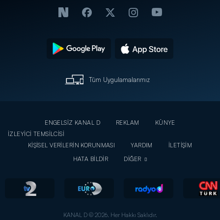
Tüm Uygulamalarımız
ENGELSİZ KANAL D
REKLAM
KÜNYE
İZLEYİCİ TEMSİLCİSİ
KİŞİSEL VERİLERİN KORUNMASI
YARDIM
İLETİŞİM
HATA BİLDİR
DİĞER
KANAL D © 2026. Her Hakkı Saklıdır.