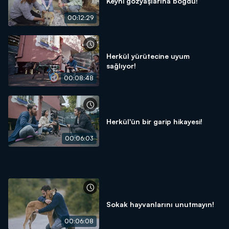
Keyni gözyaşlarına boğdu!
00:12:29
Herkül yürütecine uyum
sağlıyor!
00:08:48
Herkül'ün bir garip hikayesi!
00:06:03
Sokak hayvanlarını unutmayın!
00:06:08