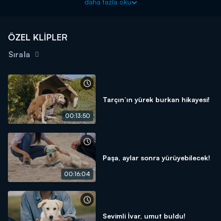
daha fazla oku
ÖZEL KLİPLER
Sırala
Tarçın’ın yürek burkan hikayesi!
00:13:50
Paşa, aylar sonra yürüyebilecek!
00:16:04
Sevimli İvar, umut buldu!