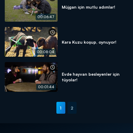
Müjgan için mutlu adımlar!
00:06:47
Kara Kuzu koşup, oynuyor!
00:08:04
Evde hayvan besleyenler için
tüyolar!
00:01:44
1
2