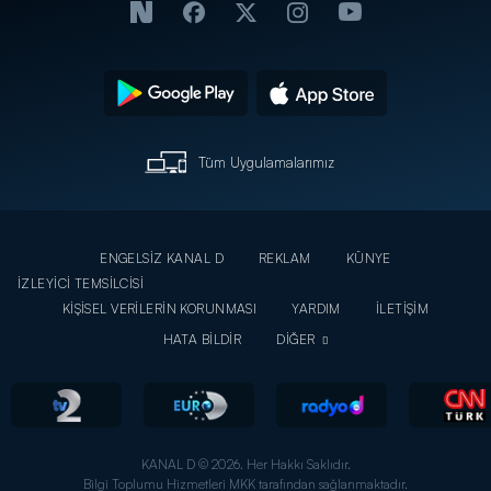
Tüm Uygulamalarımız
ENGELSİZ KANAL D
REKLAM
KÜNYE
İZLEYİCİ TEMSİLCİSİ
KİŞİSEL VERİLERİN KORUNMASI
YARDIM
İLETİŞİM
HATA BİLDİR
DİĞER
KANAL D © 2026. Her Hakkı Saklıdır.
Bilgi Toplumu Hizmetleri MKK tarafından sağlanmaktadır.