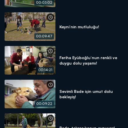
00:03:02
Keyni’nin mutluluğu!
00:09:47
Feriha Eyüboğlu’nun renkli ve
duygu dolu yaşamı!
00:14:21
Sevimli Bade için umut dolu
bekleyiş!
00:09:22
Bade, tekrar koşup oynuyor!