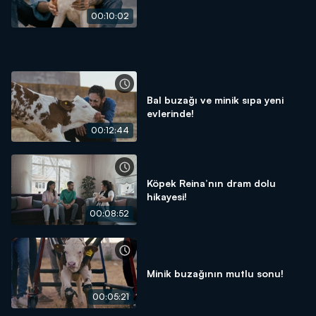
00:10:02
Bal buzağı ve minik sıpa yeni
evlerinde!
00:12:44
Köpek Reina’nın dram dolu
hikayesi!
00:08:52
Minik buzağının mutlu sonu!
00:05:21