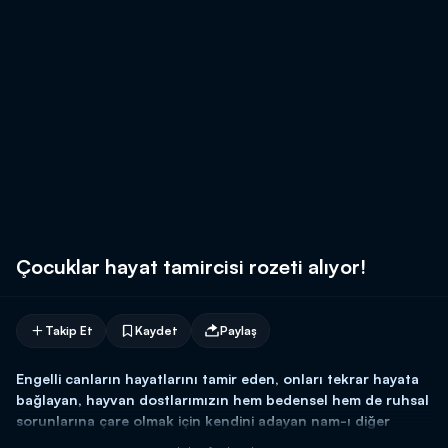
Çocuklar hayat tamircisi rozeti alıyor!
Takip Et
Kaydet
Paylaş
Engelli canların hayatlarını tamir eden, onları tekrar hayata
bağlayan, hayvan dostlarımızın hem bedensel hem de ruhsal
sorunlarına çare olmak için kendini adayan nam-ı diğer
Hayat Tamircisi Hasan Kızıl’ın hikayeleri Kanal D'de!