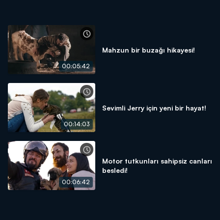
Mahzun bir buzağı hikayesi!
00:05:42
Sevimli Jerry için yeni bir hayat!
00:14:03
Motor tutkunları sahipsiz canları
besledi!
00:06:42