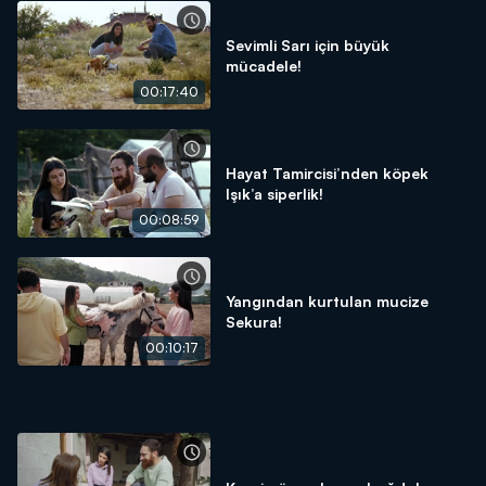
Sevimli Sarı için büyük
mücadele!
00:17:40
Hayat Tamircisi’nden köpek
Işık’a siperlik!
00:08:59
Yangından kurtulan mucize
Sekura!
00:10:17