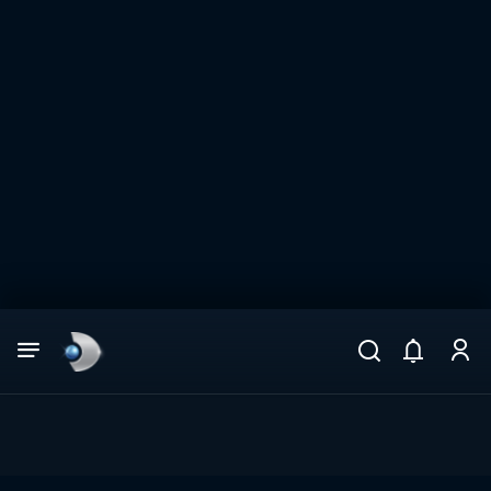
Arama
muhteşem ikili
ARAMA SONUÇLARI
DİĞER SONUÇLAR