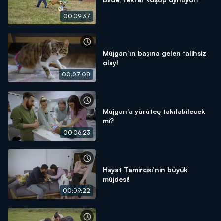
00:09:37
Müjgan’ın başına gelen talihsiz
olay!
00:07:08
Müjgan’a yürüteç takılabilecek
mi?
00:06:23
Hayat Tamircisi’nin büyük
müjdesi!
00:09:22