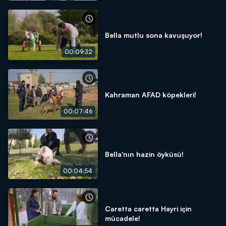
Bella mutlu sona kavuşuyor!
00:09:32
Kahraman AFAD köpekleri!
00:07:46
Bella'nın hazin öyküsü!
00:04:54
Caretta caretta Hayri için
mücadele!