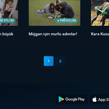
ENİ BÖLÜM
YENİ BÖLÜM
in büyük
Müjgan için mutlu adımlar!
Kara Kuzu
1
2