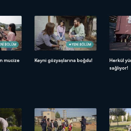
ENİ BÖLÜM
YENİ BÖLÜM
an mucize
Keyni gözyaşlarına boğdu!
Herkül y
sağlıyor!