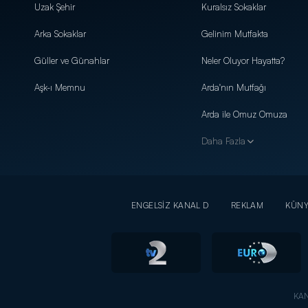
Uzak Şehir
Kuralsız Sokaklar
Arka Sokaklar
Gelinim Mutfakta
Güller ve Günahlar
Neler Oluyor Hayatta?
Aşk-ı Memnu
Arda'nın Mutfağı
Arda ile Omuz Omuza
Daha Fazla
ENGELSİZ KANAL D
REKLAM
KÜN
KAN