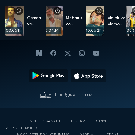
Osman
Mahmut
Melek ve
ve
ve
Memo
Mahmut
Fahriye
saldırıya
00:05:11
00:04:14
00:06:21
00:06:3
baba
evleniyor!
uğruyor!
oluyor!
Tüm Uygulamalarımız
ENGELSİZ KANAL D
REKLAM
KÜNYE
İZLEYİCİ TEMSİLCİSİ
KİŞİSEL VERİLERİN KORUNMASI
YARDIM
İLETİŞİM