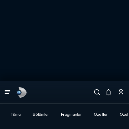
Arama
muhteşem ikili
ARAMA SONUÇLARI
Tümü
Bölümler
Fragmanlar
Özetler
Özel 
DİĞER SONUÇLAR