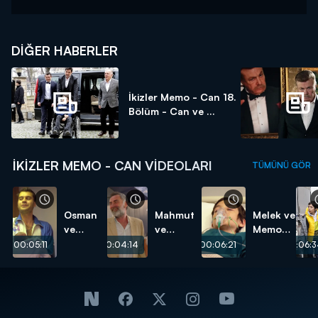
DIĞER HABERLER
İkizler Memo - Can 18.
Bölüm - Can ve ...
İKIZLER MEMO - CAN VIDEOLARI
TÜMÜNÜ GÖR
Osman
Mahmut
Melek ve
ve
ve
Memo
Mahmut
Fahriye
saldırıya
00:05:11
00:04:14
00:06:21
00:06:3
baba
evleniyor!
uğruyor!
oluyor!