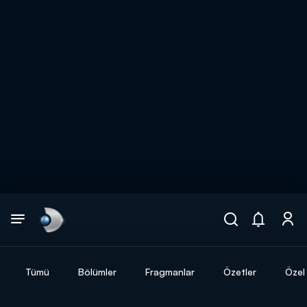
Arama
muhteşem ikili
ARAMA SONUÇLARI
Tümü
Bölümler
Fragmanlar
Özetler
Özel 
DİĞER SONUÇLAR