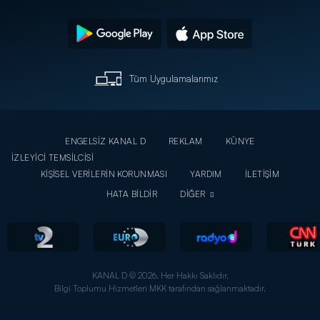
Tüm Uygulamalarımız
ENGELSİZ KANAL D
REKLAM
KÜNYE
İZLEYİCİ TEMSİLCİSİ
KİŞİSEL VERİLERİN KORUNMASI
YARDIM
İLETİŞİM
HATA BİLDİR
DİĞER
KANAL D © 2026. Her Hakkı Saklıdır.
Bilgi Toplumu Hizmetleri MKK tarafından sağlanmaktadır.