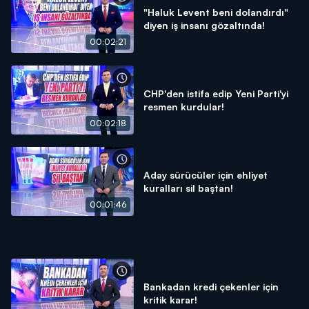
"Haluk Levent beni dolandırdı"
diyen iş insanı gözaltında!
00:02:21
CHP'den istifa edip Yeni Parti'yi
resmen kurdular!
00:02:18
Aday sürücüler için ehliyet
kuralları sil baştan!
00:01:46
Bankadan kredi çekenler için
kritik karar!