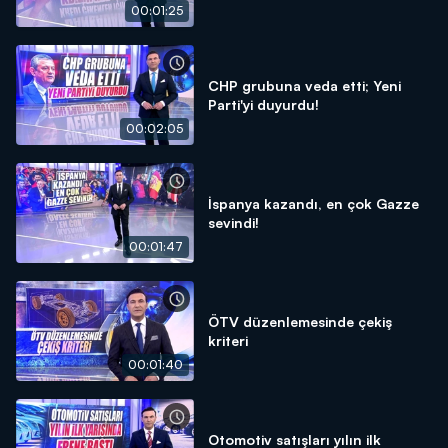
00:01:25
CHP grubuna veda etti; Yeni
Parti'yi duyurdu!
00:02:05
İspanya kazandı, en çok Gazze
sevindi!
00:01:47
ÖTV düzenlemesinde çekiş
kriteri
00:01:40
Otomotiv satışları yılın ilk