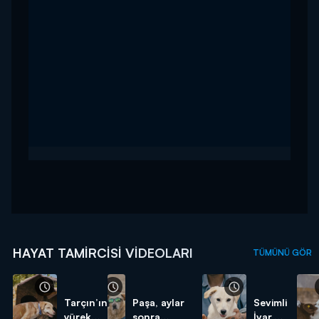
HAYAT TAMIRCISI VIDEOLARI
TÜMÜNÜ GÖR
Tarçın’ın
Paşa, aylar
Sevimli
yürek
sonra
İvar,