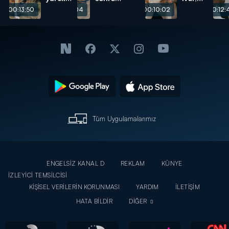
burkan
yürüyebilecek!
umut
00:13:50
00:16:04
00:10:02
00:12:
hikayesi!
buldu!
Tüm Uygulamalarımız
ENGELSİZ KANAL D
REKLAM
KÜNYE
İZLEYİCİ TEMSİLCİSİ
KİŞİSEL VERİLERİN KORUNMASI
YARDIM
İLETİŞİM
HATA BİLDİR
DİĞER