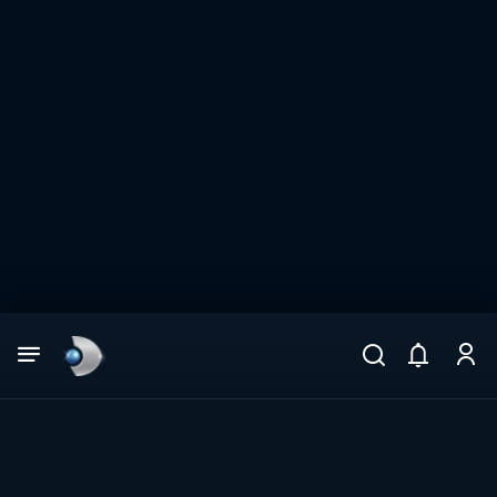
Arama
muhteşem ikili
ARAMA SONUÇLARI
DİĞER SONUÇLAR