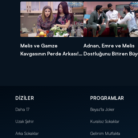
Melis ve Gamze
Adnan, Emre ve Melis
Kavgasının Perde Arkası! -
Dostluğunu Bitiren Büy
İnternet Özel
Kavga! - İnternet Özel
DİZİLER
PROGRAMLAR
Daha 17
Beyaz'la Joker
Uzak Şehir
Kuralsız Sokaklar
Arka Sokaklar
Gelinim Mutfakta