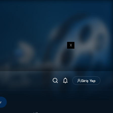
X
Giriş Yap
r