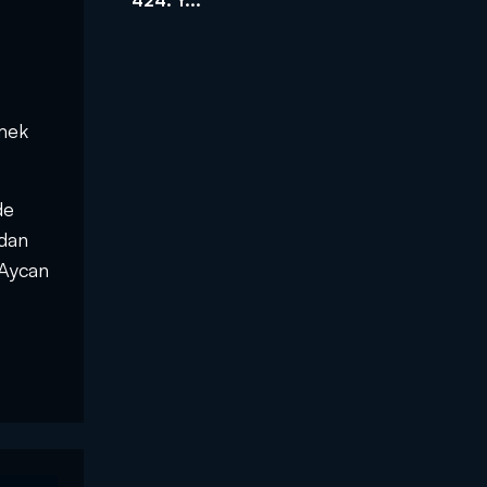
tmek
de
ndan
 Aycan