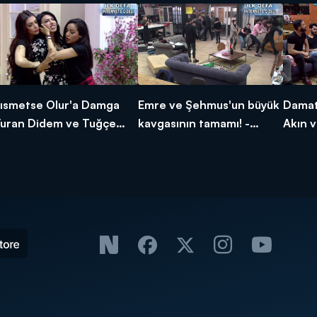
ısmetse Olur'a Damga
Emre ve Şehmus'un büyük
Damatl
uran Didem ve Tuğçe
kavgasının tamamı! -
Akın v
avgası - İnternet Özel
İnternet Özel
İntern