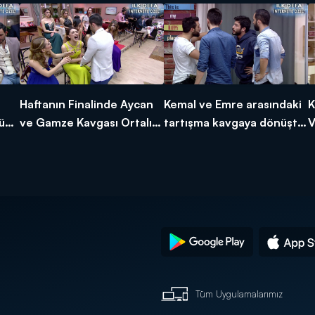
Haftanın Finalinde Aycan
Kemal ve Emre arasındaki
K
ük
ve Gamze Kavgası Ortalığı
tartışma kavgaya dönüştü!
V
Ayağa Kaldırdı! - İnternet
- İnternet Özel
K
Özel
Tüm Uygulamalarımız