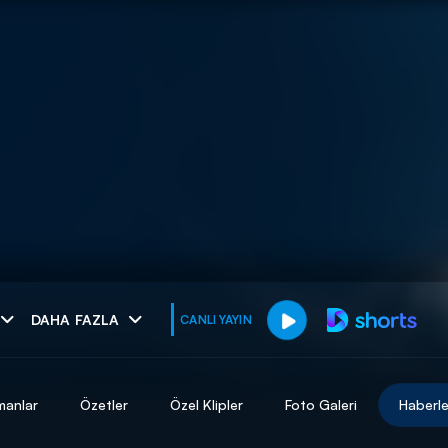
muhteşem ikili
DAHA FAZLA
CANLI YAYIN
I
manlar
Özetler
Özel Klipler
Foto Galeri
Haberle