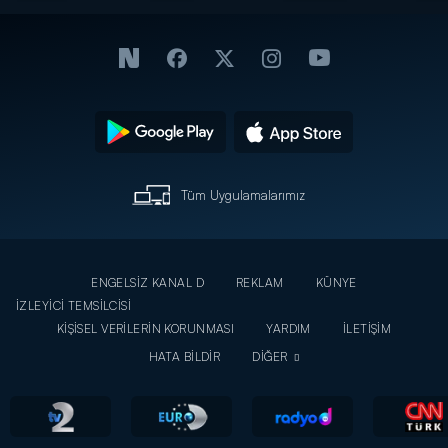
Arkası! -
Bitiren
Gamze
İnternet
Büyük
Kavgası
Özel
Kavga! -
Ortalığı
İnternet
Ayağa
Özel
Kaldırdı!
-
İnternet
Özel
Tüm Uygulamalarımız
ENGELSİZ KANAL D
REKLAM
KÜNYE
İZLEYİCİ TEMSİLCİSİ
KİŞİSEL VERİLERİN KORUNMASI
YARDIM
İLETİŞİM
HATA BİLDİR
DİĞER