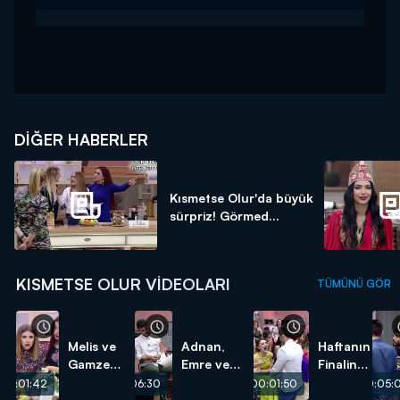
DIĞER HABERLER
Kısmetse Olur'da büyük
sürpriz! Görmed...
KISMETSE OLUR VIDEOLARI
TÜMÜNÜ GÖR
Melis ve
Adnan,
Haftanın
Gamze
Emre ve
Finalinde
Kavgasının
Melis
Aycan
00:01:42
00:06:30
00:01:50
00:05:
Perde
Dostluğunu
ve