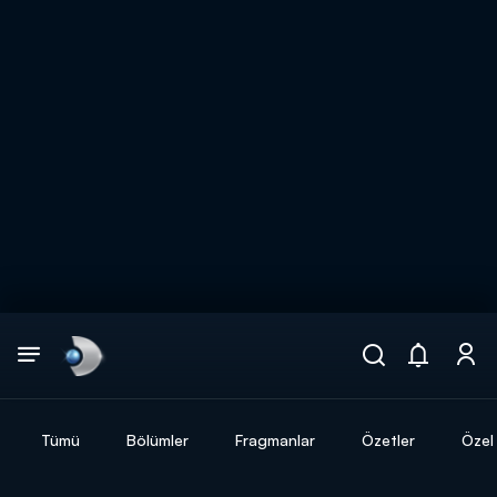
Arama
muhteşem ikili
ARAMA SONUÇLARI
Tümü
Bölümler
Fragmanlar
Özetler
Özel 
DİĞER SONUÇLAR