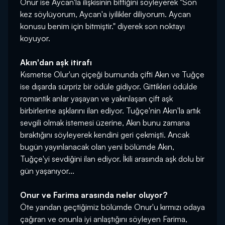
Onur ise Aycan'la ilişkisinin bittiğini söyleyerek "Son
kez söylüyorum, Aycan'a iyilikler diliyorum. Aycan
konusu benim için bitmiştir." diyerek son noktayı
koyuyor.
Akın'dan aşk itirafı
Kısmetse Olur'un çiçeği burnunda çifti Akın ve Tuğçe
ise dışarda sürpriz bir ödüle gidiyor. Gittikleri ödülde
romantik anlar yaşayan ve yakınlaşan çift aşk
birbirlerine aşklarını ilan ediyor. Tuğçe'nin Akın'la artık
sevgili olmak istemesi üzerine, Akın bunu zamana
bıraktığını söyleyerek kendini geri çekmişti. Ancak
bugün yayınlanacak olan yeni bölümde Akın,
Tuğçe'yi sevdiğini ilan ediyor. İkili arasında aşk dolu bir
gün yaşanıyor...
Onur ve Farima arasında neler oluyor?
Öte yandan geçtiğimiz bölümde Onur'u kırmızı odaya
çağıran ve onunla iyi anlaştığını söyleyen Farima,