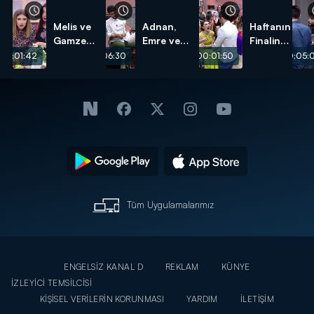
Melis ve
Adnan,
Haftanın
Gamze
Emre ve
Finalinde
Kavgasının
Melis
Aycan
00:01:42
00:06:30
00:01:50
00:05:
Perde
Dostluğunu
ve
Arkası! -
Bitiren
Gamze
İnternet
Büyük
Kavgası
Özel
Kavga! -
Ortalığı
İnternet
Ayağa
Özel
Kaldırdı!
-
İnternet
Özel
Tüm Uygulamalarımız
ENGELSİZ KANAL D
REKLAM
KÜNYE
İZLEYİCİ TEMSİLCİSİ
KİŞİSEL VERİLERİN KORUNMASI
YARDIM
İLETİŞİM