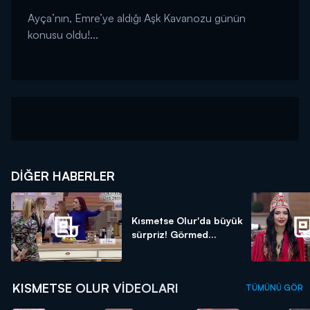
Ayça’nın, Emre’ye aldığı Aşk Kavanozu günün
konusu oldu!...
DIĞER HABERLER
Kısmetse Olur'da büyük
sürpriz! Görmed...
KISMETSE OLUR VIDEOLARI
TÜMÜNÜ GÖR