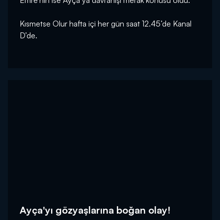
Emre’nin ise Ayça’ya davranışı merak konusu oldu.
Kısmetse Olur hafta içi her gün saat 12.45’de Kanal
D’de.
Ayça'yı gözyaşlarına boğan olay!