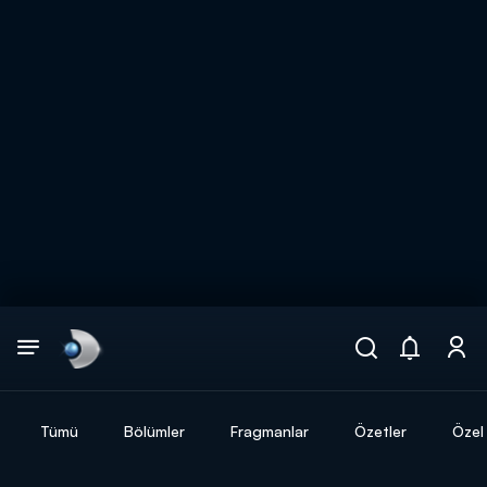
Arama
muhteşem ikili
ARAMA SONUÇLARI
Tümü
Bölümler
Fragmanlar
Özetler
Özel 
DİĞER SONUÇLAR